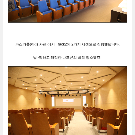
파스카홀(아래 사진)에서 Track2의 2가지 세션으로
진행했답니다.
널~찍하고 쾌적한 나프콘의 최적 장소였죠!