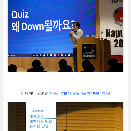
8. 네이버, 김훈민
[MS는 Rx를 왜 만들어을까? feat. RxJS
]