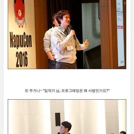
또 주거니~
"임작가 님, 프로그래밍은 왜 사랑인가요?
"