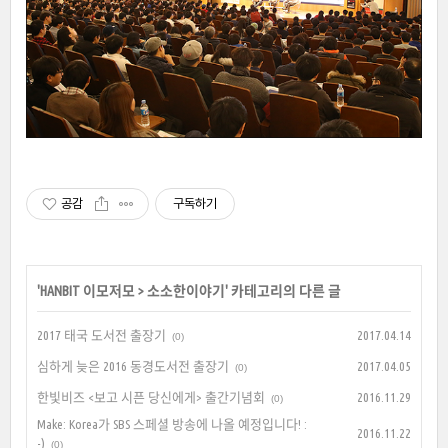
공감
구독하기
'
HANBIT 이모저모
>
소소한이야기
' 카테고리의 다른 글
2017 태국 도서전 출장기
2017.04.14
(0)
심하게 늦은 2016 동경도서전 출장기
2017.04.05
(0)
한빛비즈 <보고 시픈 당신에게> 출간기념회
2016.11.29
(0)
Make: Korea가 SBS 스페셜 방송에 나올 예정입니다! :
2016.11.22
-)
(0)