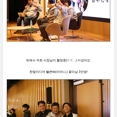
뒤에서 저희 사장님이 촬영
중
(ㄷㄷ...) 이셨어요.
한빛미디어
얼큰이
(아아니,) 꽃미남 3인방!