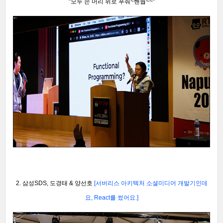
"모두 손 머리 위로 푸줘~
핸줩~~"
2. 삼성SDS, 도경태 & 양선호
[서버리스 아키텍처 소셜미디어 개발기인데
요, R
eact를 썼어요.
]