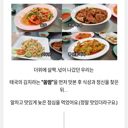
더위에 살짝..넋이 나갔던 우리는
태국의 김치라는
“쏨땀”
을 먼저 맛본 후 식성과 정신을 찾은
뒤…
알차고 맛있게 늦은 점심을 먹었어요.(정말 맛있더라구요.)