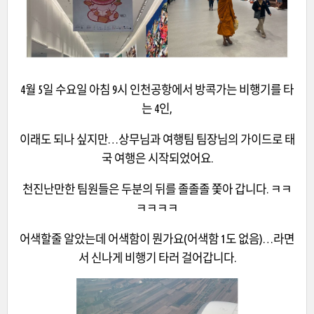
4월 5일 수요일 아침 9시 인천공항에서 방콕가는 비행기를 타
는 4인,
이래도 되나 싶지만…상무님과 여행팀 팀장님의 가이드로 태
국 여행은 시작되었어요.
천진난만한 팀원들은 두분의 뒤를 졸졸졸 쫓아 갑니다. ㅋㅋ
ㅋㅋㅋㅋ
어색할줄 알았는데 어색함이 뭔가요(어색함 1도 없음)…라면
서 신나게 비행기 타러 걸어갑니다.