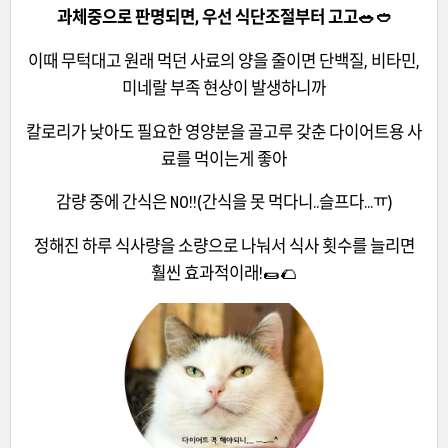
과체중으로 판명되면, 우선 식단조절부터 고고🥗🥙
이때 무턱대고 원래 먹던 사료의 양을 줄이면 단백질, 비타민,
미네랄 부족 현상이 발생하니까
칼로리가 낮아도 필요한 영양분을 골고루 갖춘 다이어트용 사
료를 먹이는게 좋아
감량 중에 간식은 NO!!(간식을 못 먹다니..슬프다...ㅠ)
정해진 하루 식사량을 소량으로 나눠서 식사 횟수를 늘리면
훨씬 효과적이래!🌯🌮