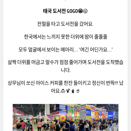
태국 도서전 GOGO🤩
😜
전철을 타고 도서전을 갔어요.
한국에서는 느끼지 못한 더위에 땀이 줄줄줄
모두 얼굴에서 보이는 메아리… ‘여긴 어딘가요…’
살짝 더위를 머금고 말수가 점점 줄어가며 도서전을 도착했습
니다.
상무님이 쏘신 아이스 커피를 한잔 들이키고 정신이 번뜩!!! 났
어요.🍮🍹🧋🥤