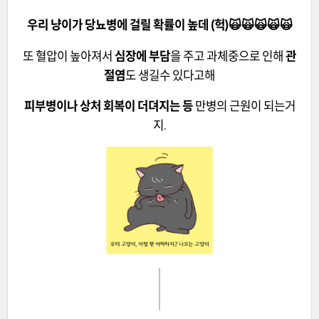
우리 냥이가 당뇨병에 걸릴 확률이 높데 (헉)🙀
🙀
🙀
🙀
🙀
또 혈압이 높아져서
심장에 부담
을 주고 과체중으로 인해
관
절염
도 생길수 있다고해
피부병이나 상처 회복이 더뎌지는 등
만병의 근원이 되는거
지.