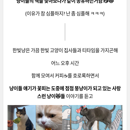
냥이들의 책을 찾아보다가 같이 공유하는거얌.😼😻
(이유가 참 심플하지? 난 좀 심플해 ㅋㅋㅋ)
한빛냥은 가끔 한빛 고양이 집사들과 티타임을 가지곤해
어느 오후 시간
함께 모여서 커피☕를 호로록하면서
냥이들 얘기가 꽃피는 도중에 점점 뚱냥이가 되고 있는 사랑
스런 냥이😻들
이야기를 듣고