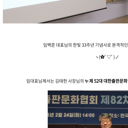
임백준 대표님의 한빛 33주년 기념사로 본격적
ヽ(✿ﾟ▽ﾟ)ノ
임대표님께서는 김태헌 사장님의
✨ 제 52대 대한출판문화