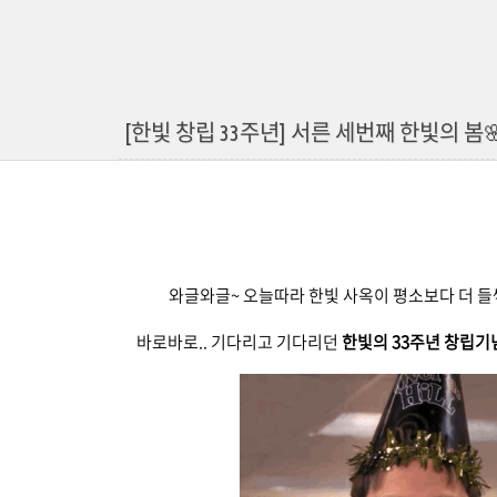
[한빛 창립 33주년] 서른 세번째 한빛의 봄
와글와글~ 오늘따라 한빛 사옥이 평소보다 더 
바로바로.. 기다리고 기다리던
한빛의 33주년 창립기