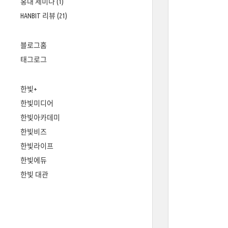
홍대 세미나
(1)
HANBIT 리뷰
(21)
블로그홈
태그로그
한빛+
한빛미디어
한빛아카데미
한빛비즈
한빛라이프
한빛에듀
한빛 대관