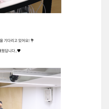
 기다리고 있어요! 💐
웠답니다..♥️