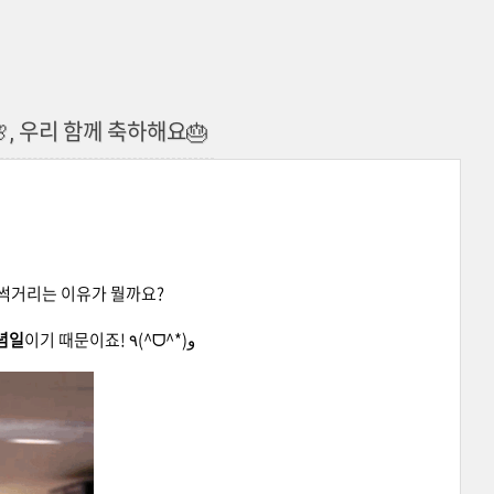
, 우리 함께 축하해요🎂
들썩거리는 이유가 뭘까요?
념일
이기 때문이죠! ٩(^ᗜ^*)و