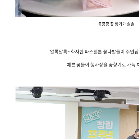
킁킁킁 꽃 향기가 솔솔
알록달록~ 화사한 파스텔톤 꽃다발들이 주인님을
예쁜 꽃들이 행사장을 꽃향기로 가득 채