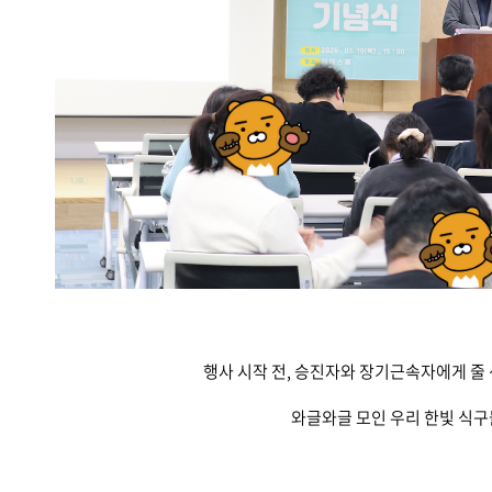
행사 시작 전, 승진자와 장기근속자에게 줄
와글와글 모인 우리 한빛 식구들