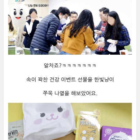
알차죠?ㅋㅋㅋㅋㅋㅋㅋ
속이 꽉찬 건강 이벤트 선물을 한빛냥이
쭈욱 나열을 해보았어요.