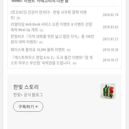
'
HANBIT 이벤트
' 카테고리의 다른 글
(쪼꼬보다) 건강이 먼저다! - 한빛 사우회 깜짝 이벤
2020.02.19
트!
(5)
리얼타임 Web Book 서비스 오픈 이벤트 & 이벤트 선정
2018.05.02
축하 Meet Up 개최
(1)
한빛비즈『지적 대화를 위한 넓고 얕은 지식』총 100만
2015.01.21
원의 대박 이벤트!
(0)
페이스북 좋아요 10,000 돌파 이벤트
2014.10.20
(0)
『게스트하우스 창업 A to Z』도서 출간 이벤트! '잠 게
2014.10.17
스트 하우스 부산점' 숙박권을 드립니다.
(0)
한빛 스토리
한빛+ 공식 블로그
구독하기