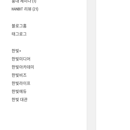
홍대 세미나
(1)
HANBIT 리뷰
(21)
블로그홈
태그로그
한빛+
한빛미디어
한빛아카데미
한빛비즈
한빛라이프
한빛에듀
한빛 대관