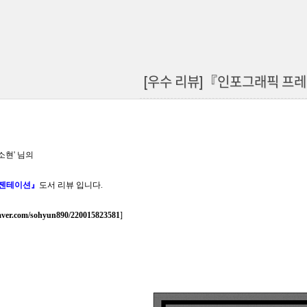
[우수 리뷰]『인포그래픽 프
소현' 님의
젠테이션
』
도서 리뷰 입니다.
naver.com/sohyun890/220015823581
]