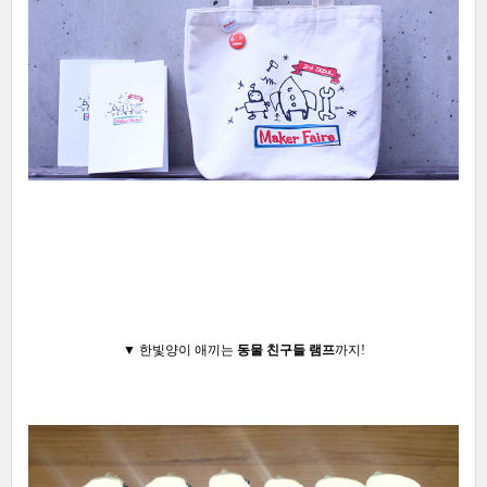
▼ 한빛양이 애끼는
동물 친구들 램프
까지!