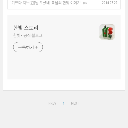
'기쁘다 치느(킨)님 오셨네' 복날의 한빛 이야기!
2014.07.22
(0)
한빛 스토리
한빛+ 공식 블로그
구독하기
PREV
1
NEXT