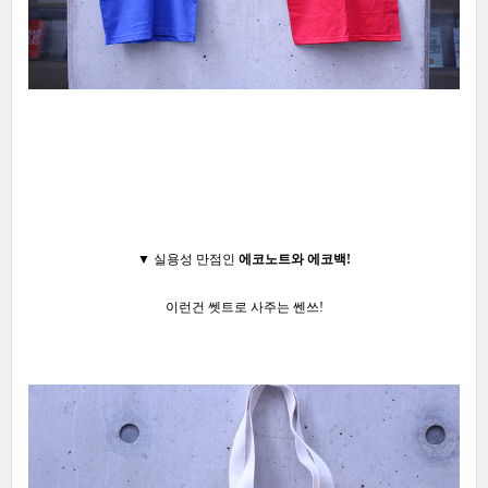
▼ 실용성 만점인
에코노트와 에코백!
이런건 쎗트로 사주는 쎈쓰!