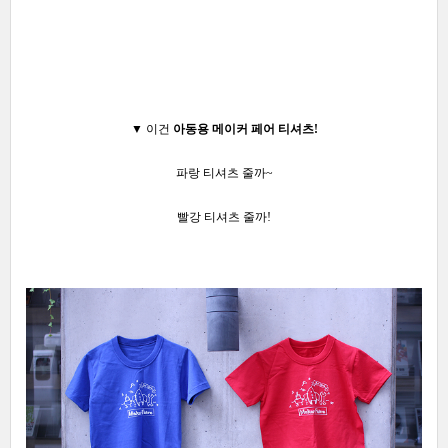
▼ 이건
아동용 메이커 페어 티셔츠!
파랑 티셔츠 줄까~
빨강 티셔츠 줄까!