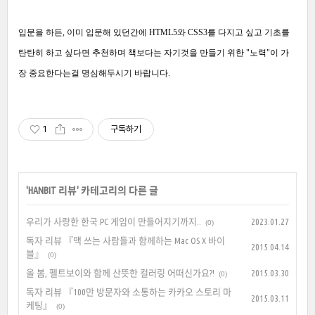
입문을 하든, 이미 입문해 있던간에 HTML5와 CSS3를 다지고 싶고 기초를
탄탄히 하고 싶다면 추천하며 책보다는 자기것을 만들기 위한 "노력"이 가
장 중요한다는걸 명심해두시기 바랍니다.
1
구독하기
'
HANBIT 리뷰
' 카테고리의 다른 글
우리가 사랑한 한국 PC 게임이 만들어지기까지..
2023.01.27
(0)
독자 리뷰 『맥 쓰는 사람들과 함께하는 Mac OS X 바이
2015.04.14
블』
(0)
올 봄, 펠트보이와 함께 산뜻한 컬러링 어떠신가요?!
2015.03.30
(0)
독자 리뷰 『100만 방문자와 소통하는 카카오 스토리 마
2015.03.11
케팅』
(0)