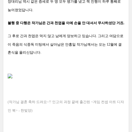
장대리님 역시 같은 증세로 두 명 모두 병가를 냈고 책 진행이 하루 통째로
늦어졌었답니다.
불행 중 다행은 작가님은 간과 천엽을 아예 손을 안 대셔서 무사하셨단 거죠.
그 후로 간과 천엽은 먹지 않고 남에게 양보하고 있습니다.
그리고 여담으로
이 죽음의 식중독 미팅에서 살아남은 안홍일 작가님께서는 오는 12월에 결
혼식을 올리신답니다.
(작가님
결혼 축하 드려요~!
! 인고의 과정 끝에 출간된
<게임 컨셉 아트 디자
인 북> - 한빛양)