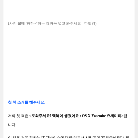
(사진 볼때 '짜잔~' 하는 효과음 넣고 봐주세요
- 한빛양)
첫 책 소개를 해주세요.
저의 첫 책은
<
도와주세요! 맥북이 생겼어요 : OS X Yosemite 요세미티>
랍
니다.
이 책은 처음 접하는 IT 디바이스에 대한 입문서 시리즈인 '도와주세요!'시리