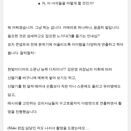
▲ 자,
이
녀석들을 어떻게 할 것인가!
뭐 어쩌겠습니까. 그냥 찍는 겁니다. 카메라로 하나하나, 꼼꼼히 말입니다.
필요한 것은 섬세하고도 집요한 노가다(?)를 즐기는 인내심!!
표지 콘셉트와 전체 분위기에 어울리도록 아이템을 다양하게 연출하고 찍어
봅니다. 찰칵찰칵~
한빛미디어의 소문난 능력 디자이너!!! 강은영 과장님의 지휘에 따라
산딸기를 바구니에 예쁘게 쌓아 보기도 하고,
산딸기를 한 알씩 떼어내 손톱보다 작은 미니 스푼에도 올리고 유리병에도
담고,
레시피를 고민하는 요리사님들의 수고로움까지 다방면으로 연출하면서 촬
영을 진행했습니다.
(Make 편집 담당인 저도 나서서 촬영을 도왔는데요….