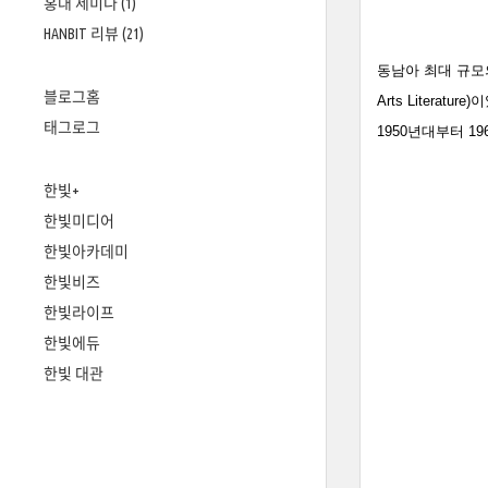
홍대 세미나
(1)
HANBIT 리뷰
(21)
동남아 최대 규모의
블로그홈
Arts Liter
태그로그
1950년대부터 
한빛+
한빛미디어
한빛아카데미
한빛비즈
한빛라이프
한빛에듀
한빛 대관