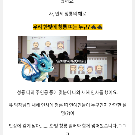
였어요.
자, 인제 청룡의 해로
우리 한빛에 청룡 띠는 누규?
🐲
🐲
청룡 띠의 주인공 중에 몇분이 나와 새해 인사를 했어요.
유 팀장님의 새해 인사에 청룡 띠 연예인들이 누구인지 간단한 설
명(?)이
인상에 깊게 남아........한빛 청룡 멤버와 함께 넣어봤습니다.ㅋㅋ
ㅋ