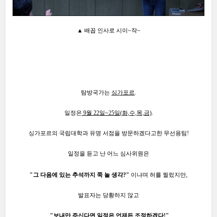
▲ 배꼽 인사로 시이~작~
탐방국가는
싱가포르
.
일정은
9월 22일~25일(화,수,목,금)
.
싱가포르의 국립대학과 유명 서점을 방문하겠다고한
무
선용팀!
일정을 듣고 난 어느 심사위원은
"그 다음에 있는 추석까지 쭉 놀 생각?"
이냐며
허를 찔렀지만,
발표자는 당황하지 않
고
"보내만 주신다면 일정은 언제든 조정하겠다!
"