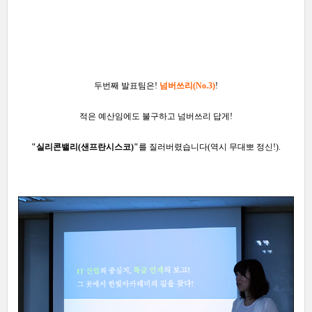
두번째 발표팀은!
넘버쓰리(No.3)
!
적은 예산임에도 불구하고 넘버쓰리 답게!
"실리콘밸리(샌프란시스코)"
를 질러버렸습니다
(역시 무대뽀 정신!).