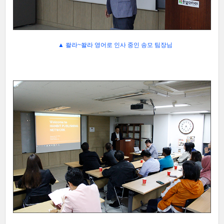
▲
쏼라~쏼라 영어로 인사 중인 송모 팀장님