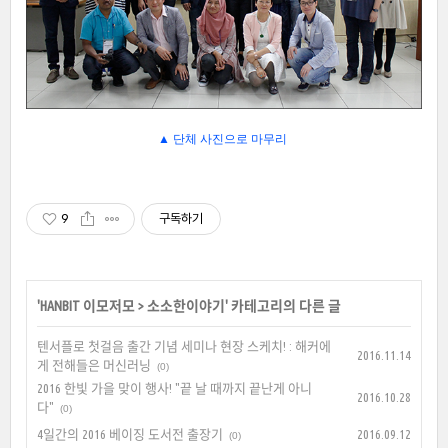
▲ 단체 사진으로 마무리
9
구독하기
'
HANBIT 이모저모
>
소소한이야기
' 카테고리의 다른 글
텐서플로 첫걸음 출간 기념 세미나 현장 스케치! : 해커에
2016.11.14
게 전해들은 머신러닝
(0)
2016 한빛 가을 맞이 행사! "끝 날 때까지 끝난게 아니
2016.10.28
다"
(0)
4일간의 2016 베이징 도서전 출장기
2016.09.12
(0)