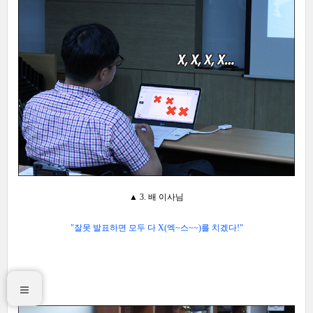
▲ 3. 배 이사님
"잘못 발표하면 모두 다 X(엑~스~~)를 치겠다!
"