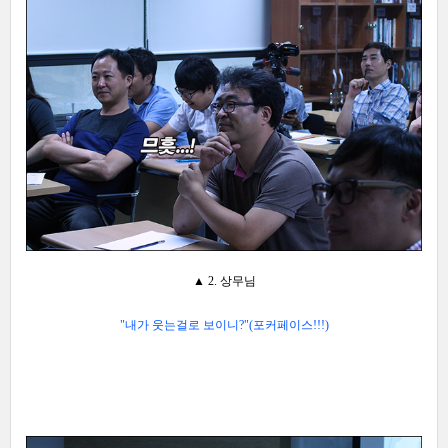
▲ 2. 상무님
"내가 웃는걸로 보이니?
"
(포커페이스!!!)