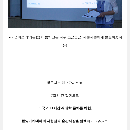
▲ ('넘버쓰리'라는)팀 이름치고는 너무 조근조근, 사뿐사뿐하게 발표하셨다
는!
방문지는 샌프란시스코!
7일의 긴 일정으로
미국의 IT시장과 대학 문화를 체험,
한빛아카데미의 지향점과 출판시장을 탐색
하고 오겠다!!!