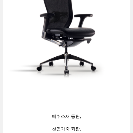
메쉬소재 등판,
천연가죽 좌판,