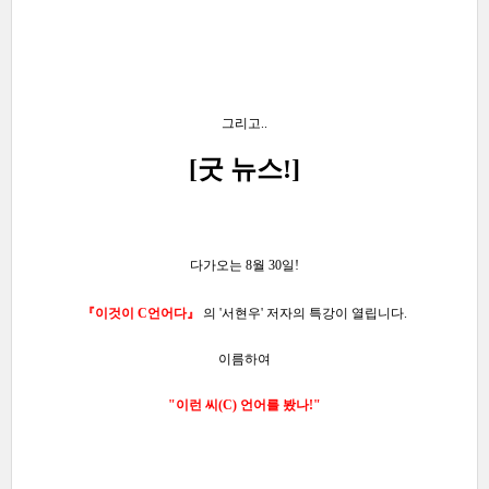
그리고..
[굿 뉴스
!]
다가오는 8월 30일!
『이것이 C언어다
』
의 '서현우' 저자의 특강이 열립니다.
이름하여
"이런 씨(C) 언어를 봤나!
"