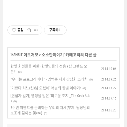
공감
구독하기
'
HANBIT 이모저모
>
소소한이야기
' 카테고리의 다른 글
한빛 회원들을 위한- 한빛인들의 전용 e샵 그랜드 오
2014.10.06
픈!!!
(0)
"우리는 프로그래머다" - 임백준 저자 간담회 스케치
2014.09.25
(0)
'기쁘다 치느(킨)님 오셨네' 복날의 한빛 이야기!
2014.07.22
(0)
[편집자 일기] 영생을 얻은 '외로운 조지'_The Geek Atla
2014.07.15
s
(0)
2주년 이벤트를 준비하는 우리의 자세(부제: 팀장님의
2014.06.23
보조개 깊이는 몇cm?)
(0)