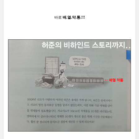
바로
배.열.약.통.!!!