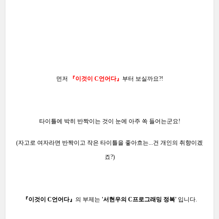
먼저
『이것이 C언어다
』
부터 보실까요?!
타이틀에 박히 반짝이는 것이 눈에 아주 쏙 들어는군요!
(자고로 여자라면 반짝이고 작은 타이틀을 좋아흐는...건 개인의 취향이겠
죠?)
『이것이 C언어다』
의 부제는
'서
현우의 C프로그래밍 정복'
입니다.