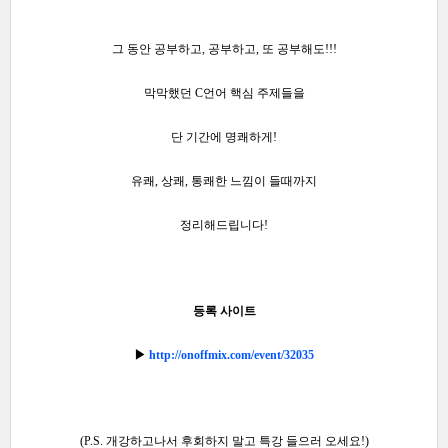
그 동안 공부하고, 공부하고, 또 공부해도!!!
막막했던 C언어 핵심 주제들을
단 기간에 명쾌하게!
유쾌, 상쾌, 통쾌한 느낌이 들때까지
정리해드립니다!
등록 사이트
▶
http://onoffmix.com/event/32035
(P.S. 개강하고나서 후회하지 말고 특강 들으러 오세요!)