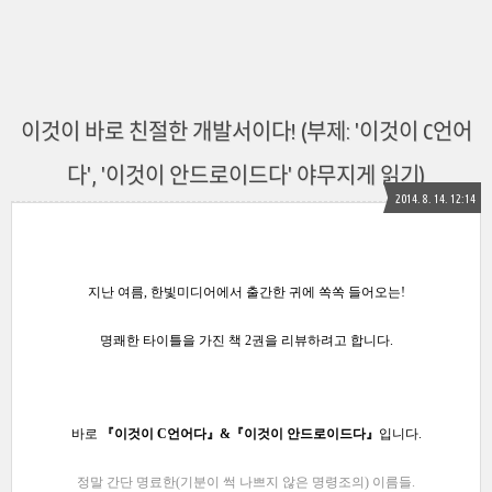
이것이 바로 친절한 개발서이다! (부제: '이것이 C언어
다', '이것이 안드로이드다' 야무지게 읽기)
2014. 8. 14. 12:14
지난 여름, 한빛미디어에서 출간한
귀에 쏙쏙 들어오는!
명쾌한 타이틀을 가진 책 2권을 리뷰
하려고 합니다.
바로
『이것이 C언어다』
&
『이것이 안드로이드다』
입니다.
정말 간단 명료한(기분이 썩 나쁘지 않은
명령조의)
이름들.