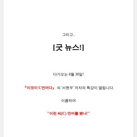
그리고..
[굿 뉴스
!]
다가오는 8월 30일!
『이것이 C언어다
』
의 '서현우' 저자의 특강이 열립니다.
이름하여
"이런 씨(C) 언어를 봤나!
"