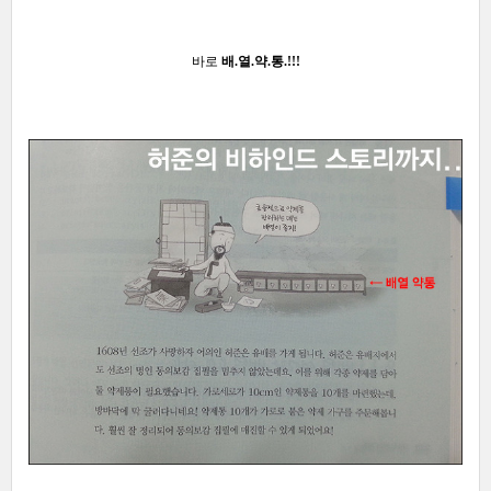
바로
배.열.약.통.!!!