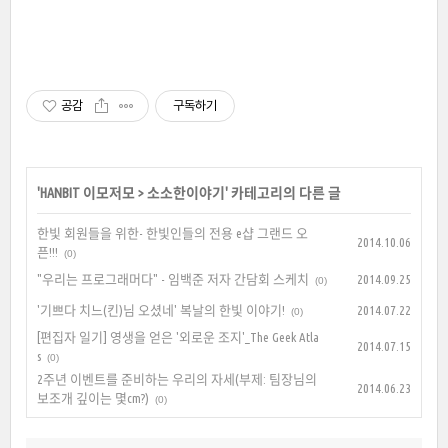
공감
구독하기
'
HANBIT 이모저모
>
소소한이야기
' 카테고리의 다른 글
한빛 회원들을 위한- 한빛인들의 전용 e샵 그랜드 오
2014.10.06
픈!!!
(0)
"우리는 프로그래머다" - 임백준 저자 간담회 스케치
2014.09.25
(0)
'기쁘다 치느(킨)님 오셨네' 복날의 한빛 이야기!
2014.07.22
(0)
[편집자 일기] 영생을 얻은 '외로운 조지'_The Geek Atla
2014.07.15
s
(0)
2주년 이벤트를 준비하는 우리의 자세(부제: 팀장님의
2014.06.23
보조개 깊이는 몇cm?)
(0)