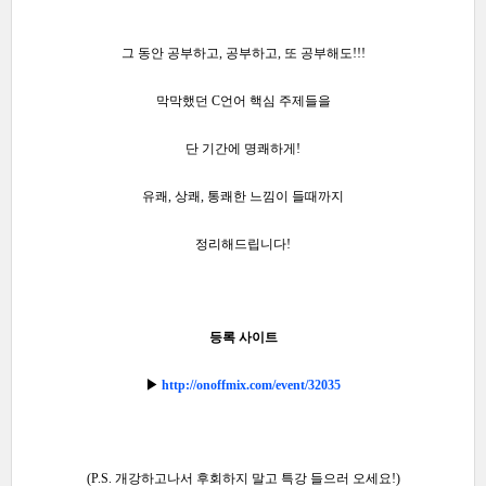
그 동안 공부하고, 공부하고, 또 공부해도!!!
막막했던 C언어 핵심 주제들을
단 기간에 명쾌하게!
유쾌, 상쾌, 통쾌한 느낌이 들때까지
정리해드립니다!
등록 사이트
▶
http://onoffmix.com/event/32035
(P.S. 개강하고나서 후회하지 말고 특강 들으러 오세요!)