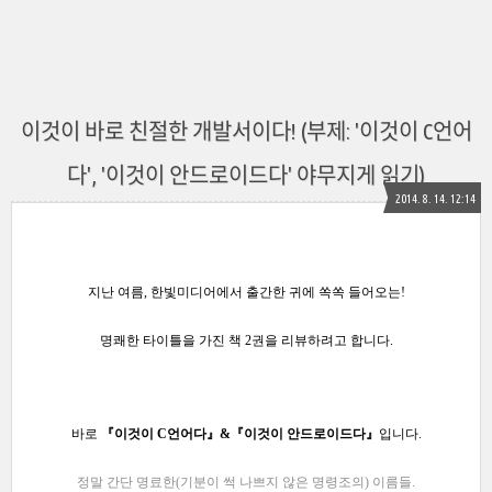
이것이 바로 친절한 개발서이다! (부제: '이것이 C언어
다', '이것이 안드로이드다' 야무지게 읽기)
2014. 8. 14. 12:14
지난 여름, 한빛미디어에서 출간한
귀에 쏙쏙 들어오는!
명쾌한 타이틀을 가진 책 2권을 리뷰
하려고 합니다.
바로
『이것이 C언어다』
&
『이것이 안드로이드다』
입니다.
정말 간단 명료한(기분이 썩 나쁘지 않은
명령조의)
이름들.