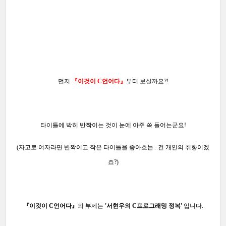
먼저
『이것이 C언어다
』
부터 보실까요?!
타이틀에 박히 반짝이는 것이 눈에 아주 쏙 들어는군요!
(자고로 여자라면 반짝이고 작은 타이틀을 좋아흐는...건 개인의 취향이겠
죠?)
『이것이 C언어다』
의 부제는
'서
현우의 C프로그래밍 정복'
입니다.