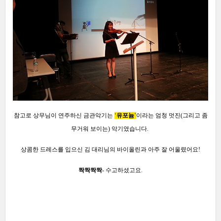
참고로 상무님이 연주하신 금관악기는
‘
유포늄
’
이라는 엄청 멋진(그리고 좀
무거워 보이는) 악기였습니다.
상콤한 드레스를 입으신 김 대리님의 바이올린과 아주 잘 어울렸어요!
짝짝짝짝-
수고하셨고요.