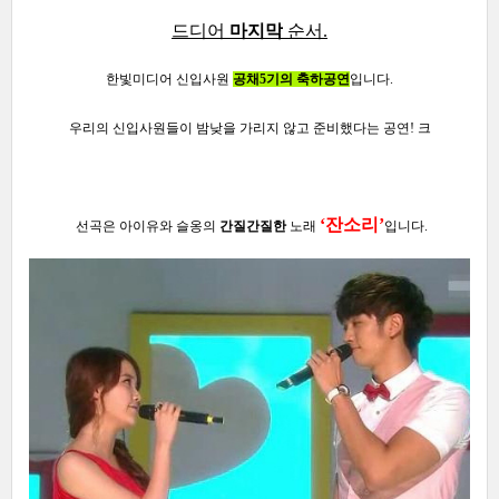
드디어
마지막
순서.
한빛미디어 신입사원
공채5기의 축하공연
입니다.
우리의 신입사원들이 밤낮을 가리지 않고 준비했다는 공연! 크
‘
잔소리
’
선곡은 아이유와 슬옹의
간질간질한
노래
입니다.