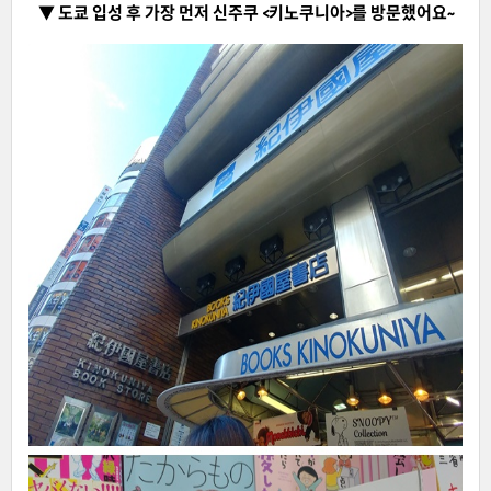
▼ 도쿄 입성 후 가장 먼저 신주쿠 <키노쿠니아>를 방문했어요~