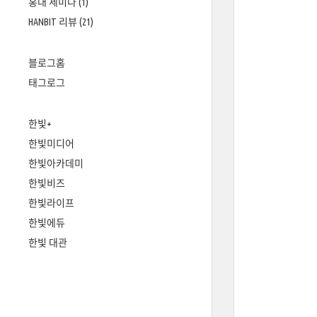
홍대 세미나
(1)
HANBIT 리뷰
(21)
블로그홈
태그로그
한빛+
한빛미디어
한빛아카데미
한빛비즈
한빛라이프
한빛에듀
한빛 대관