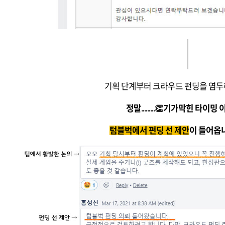
기획 단계부터 크라우드 펀딩을 염두
정말.........👏기가막힌 타이밍
텀블벅에서 펀딩 선 제안
이 들어옵니