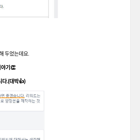
해 두었는데요.
 이야기👏
다.(대박👍)