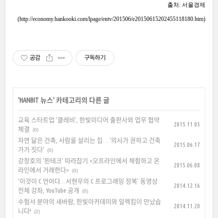
출처: 서울경제
(
http://economy.hankooki.com/lpage/entv/201506/e20150615202455118180.htm
)
공감
구독하기
'
HANBIT 뉴스
' 카테고리의 다른 글
교육 스타트업 ‘클레비’, 한빛미디어 출판사와 업무 협약
2015.11.05
체결
(0)
자연 닮은 건축, 사람을 살리는 집… '의사가 권하고 건축
2015.06.17
가가 짓다'
(0)
강창호의 ‘핀테크’ 따라잡기 <오프라인에서 체험하고 온
2015.06.08
라인에서 거래한다>
(0)
‘이것이 C 언어다…서현우의 C 프로그래밍 정복’ 동영상
2014.12.16
전체 강좌, YouTube 공개
(0)
수험서 분야의 새바람, 한빛아카데미와 일렉킴이 만났습
2014.11.20
니다!
(2)