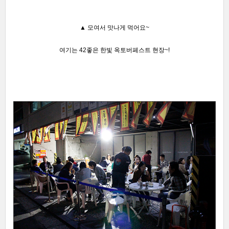
▲
모여서 맛나게 먹어요~
여기는 42좋은 한빛 옥토버페스트 현장~!