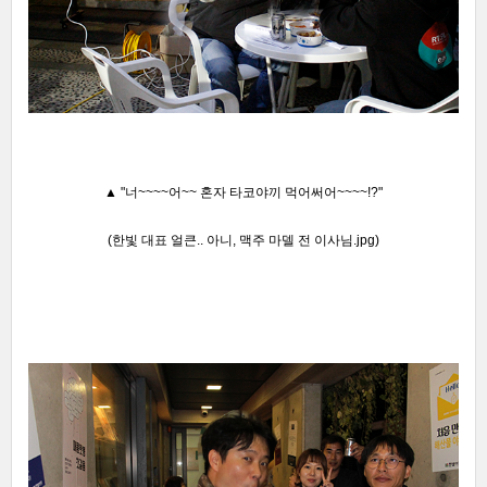
▲
"너~~~~어~~ 혼자 타코야끼 먹어써어~~~~!?"
(한빛 대표 얼큰.. 아니, 맥주 마델 전 이사님.jpg)