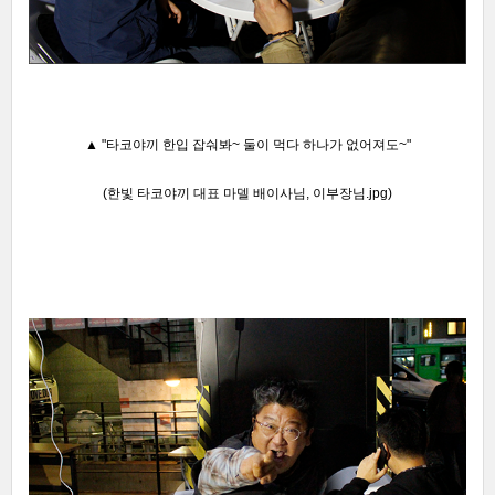
▲
"타코야끼 한입 잡숴봐~ 둘이 먹다 하나가 없어져도~"
(한빛 타코야끼 대표 마델 배이사님, 이부장님.jpg)