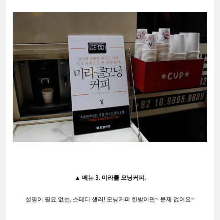
▲
메뉴 3. 미라클 모닝커피.
설명이 필요 없는,
스테디 샐러! 모닝커피 한방이면~
문제 없어요~