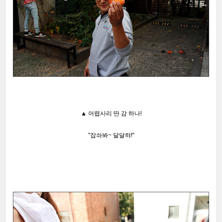
▲
어렵사리 딴 감 하나!
"잡솨봐~ 달달햐!"