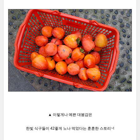
▲
이렇게나 예쁜 대봉감은
한빛 식구들이
42좋게 노나 먹었다는 훈훈한 스토리~!