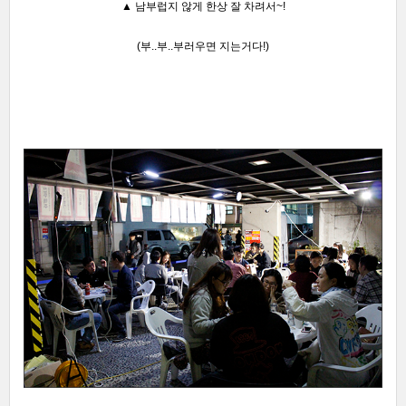
▲
남부럽지 않게 한상 잘 차려서~!
(부..부..부러우면 지는거다!)