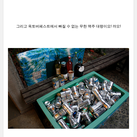
그리고 옥토버페스트에서 빠질 수 없는 무한 맥주 대령이요! 꺄오!