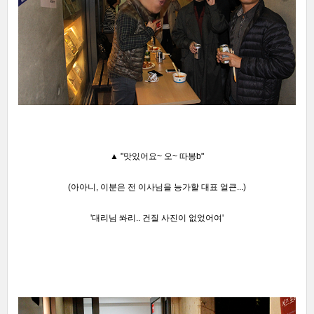
▲
"맛있어요~ 오~ 따봉b"
(아아니, 이분은 전 이사님을 능가할 대표 얼큰...)
'대리님 쏴리.. 건질 사진이 없었어여'