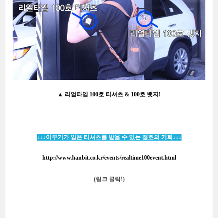
▲
리얼타임 100호 티셔츠 & 100호 뱃지!
↓
↓
↓이부기가 입은 티셔츠를
받을 수 있는 절호의 기회
↓
↓
↓
http://www.hanbit.co.kr/events/realtime100event.html
(링크 클릭!)