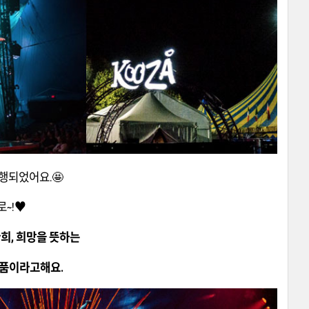
행되었어요.🤩
로~!♥
환희, 희망을 뜻하는
작품이라고해요.