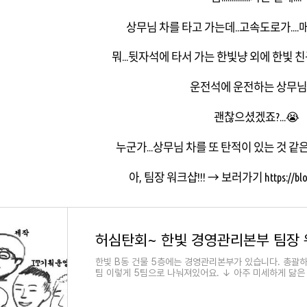
상무님 차를 타고 가는데..고속도로가....
뭐...뒷자석에 타서 가는 한빛냥 외에 한빛
운전석에 운전하는 상무님은
괜찮으셨겠죠?...😭
누군가...상무님 차를 또 탄적이 있는 것 같
아, 팀장 워크샵!!! → 보러가기
https://bl
허심탄회~ 한빛 경영관리본부 팀장
한빛 B동 건물 5층에는 경영관리본부가 있습니다. 총괄하시
팀 이렇게 5팀으로 나눠져있어요. ↓ 아주 미세하게 닮은