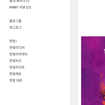
홍대 세미나
(1)
HANBIT 리뷰
(21)
블로그홈
태그로그
한빛+
한빛미디어
한빛아카데미
한빛비즈
한빛라이프
한빛에듀
한빛 대관