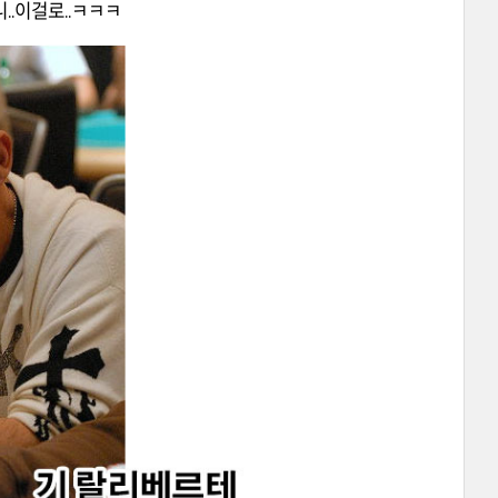
니..이걸로..ㅋㅋㅋ