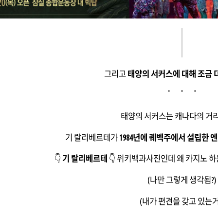
그리고
태양의 서커스에 대해 조금 
태양의 서커스는 캐나다의 거
기 랄리베르테가
1984년에 퀘벡주에서 설립한 
👇
기 랄리베르테
👇 위키백과사진인데 왜 카지노 
(나만 그렇게 생각됨?)
(내가 편견을 갖고 있는거