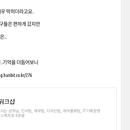
매우 막히더라고요..
 친구들은 편하게 갔지만
...
은..기억을 더듬어보니
og.hanbit.co.kr/276
 워크샵
는 상무님, 인사팀, 재무팀, 디자인팀, 제작물류팀, IT기획운영
 스케치로 6분을