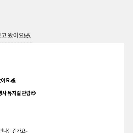
고 왔어요!🎪
어요.🎪
행사 뮤지컬 관람😍
 만나는건가요~