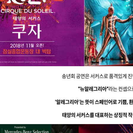
송년회 공연은 서커스로 품격있게 진
"뉴알레그리아"
라는 컨셉으
'알레그리아'는 뜻이 스페인어로 기쁨, 
태양의 서커스를 대표하는 상징적 