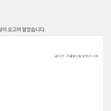
 그날이 오고야 말았습니다
<글/사진 : IT활용서팀 방현규 사원>