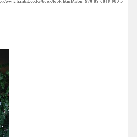
p://www.hanbit.co.kr/book/look.html?isbn=978-89-6848-080-5