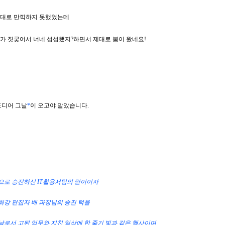
제대로 만끽하지 못했었는데
가 짓궂어서 너네 섭섭했지?하면서 제대로 봄이 왔네요!
드디어 그날
*
이 오고야 말았습니다.
으로 승진하신 IT활용서팀의 맏이이자
최강 편집자 배 과장님의 승진 턱을
날로서 고된 업무와 지친 일상에 한 줄기 빛과 같은 행사이며