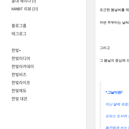
홍대 세미나
(1)
HANBIT 리뷰
(21)
포근한 봄날씨를 
저번 주부터는 날씨
블로그홈
태그로그
그리고
한빛+
한빛미디어
그 봄날의 중심에 
한빛아카데미
한빛비즈
한빛라이프
한빛에듀
*그날이란?
한빛 대관
지난 달에 과장
오피스 도서의 
화끈하게 쏘는 