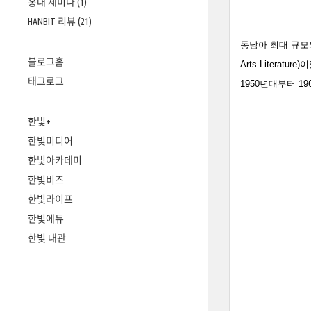
홍대 세미나
(1)
HANBIT 리뷰
(21)
동남아 최대 규모의
블로그홈
Arts Liter
태그로그
1950년대부터 
한빛+
한빛미디어
한빛아카데미
한빛비즈
한빛라이프
한빛에듀
한빛 대관