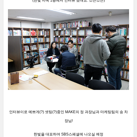
(한빛 사옥 1층에서 인터뷰 했대요. 소근소근)
인터뷰이로 예쁘게(?) 셋팅(?)중인 MAKE의 정 과장님과 마케팅팀의 송 차
장님!
한빛을 대표하여 SBS스페셜에 나오실 예정