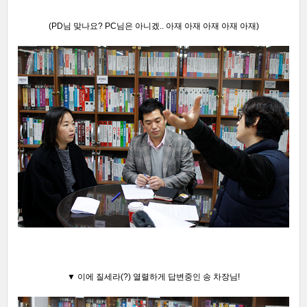
(PD님 맞나요? PC님은 아니겠.. 아재 아재 아재 아재 아재)
▼ 이에 질세라(?) 열렬하게 답변중인 송 차장님!