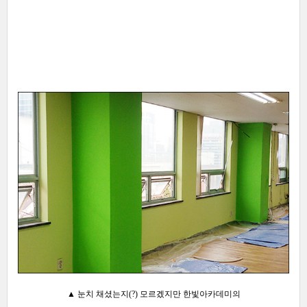
▲ 눈치 채셨는지(?) 모르겠지만 한빛아카데미의