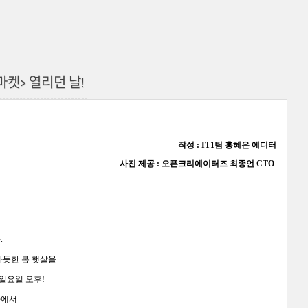
마켓> 열리던 날!
작성 : IT1팀
홍혜은 에디터
사진 제공 : 오픈크리에이터즈 최종언 CTO
.
따듯한 봄 햇살을
일요일 오후!
사에서