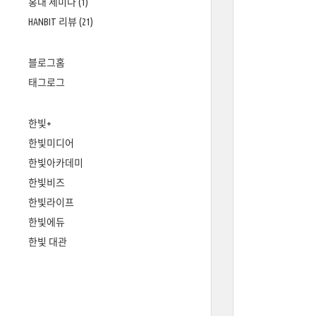
홍대 세미나
(1)
HANBIT 리뷰
(21)
블로그홈
태그로그
한빛+
한빛미디어
한빛아카데미
한빛비즈
한빛라이프
한빛에듀
한빛 대관