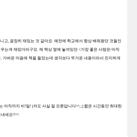
아니고
,
굉장히 재밌는 것 같아요
.
예전에 학교에서 항상 배워왔던 것들인
 배우는게 재밌더라구요
.
제 책상 옆에 놓여있던
<
가장 좋은 사랑은
/
아직
요
.
가벼운 마음에 책을 들었는데 생각보다 무거운 내용이라서 진지하게
는 아직까지 비
!
밀
! (
저도 사실 잘 모른답니다
^^;;)
짧은 시간동안 최대한
보내세요
!!^^