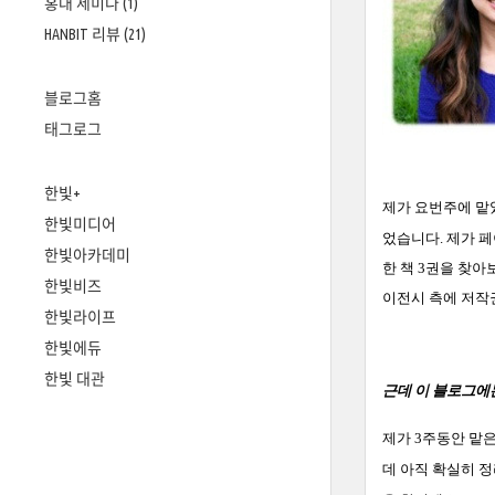
홍대 세미나
(1)
HANBIT 리뷰
(21)
블로그홈
태그로그
한빛+
제가 요번주에 맡
한빛미디어
었
습니다
.
제가 
한빛아카데미
한 책
3
권을 찾아
한빛비즈
이전시 측에 저작
한빛라이프
한빛에듀
한빛 대관
근데 이 블로그에
제가
3
주동안 맡은
데 아직 확실히 