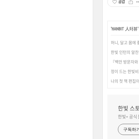
공감
'
HANBIT 人터뷰
허니, 달고 몸에 
한빛 인턴의 알찬
『백만 방문자와 
정이 드는 한빛비
나의 첫 책 편집이
한빛 스
한빛+ 공식
구독하