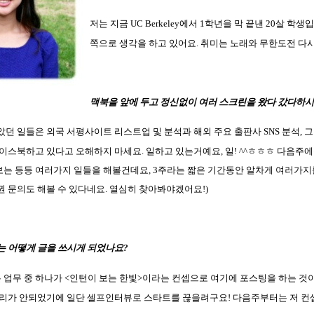
저는 지금
UC Ber
keley
에서
1
학년을 막 끝낸
20
살 학생
쪽으로 생각을 하고 있어요
.
취미는 노래와
무한도전 다
맥북을 앞에 두고 정신없이 여러 스크린을 왔다 갔다하시
았던 일들은 외국 서평사이트 리스트업 및 분석과 해외 주요 출판사
SNS
분석
,
그
페이스북하고 있다고 오해하
지 마세요
.
일하고 있는거예요
,
일
! ^^
ㅎㅎㅎ 다음주에
보는 등등 여러가지 일들을 해볼건데요
, 3
주라는 짧은 기간동안 알차게 여러가지
권 문의도 해볼 수 있다네요
.
열심히 찾아봐야겠어요
!)
는 어떻게 글을 쓰시게 되었나요
?
 업무 중 하나가
<
인턴이 보는 한빛
>
이라는 컨셉으로 여기에 포스팅을 하는 
정리가 안되었기에 일단 셀프인터뷰로 스타트를 끊을려구요
!
다음주부터는 저 컨