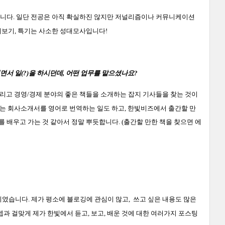
입니다
.
일단
전
공은 아직 확실하진 않지만 저널리즘이
나 커뮤니케이션
시보기
,
특기는 사소한 성
대모사입니다
!
면서 일
(?)
을 하시
던데
,
어떤 업무를 맡으셨나요
?
리고 경
영
/
경제 분야의 좋은 책들을 소개하는 잡지 기사들을 찾는 것이
는 회사소개서를 영어로 번역하는 일도 하고
,
한빛비즈에서 출간할 만
를 배우고 가는 것 같아서 정말 뿌듯합니다
. (
출간할 만한 책을 찾으면 에
것이였습니다
.
제가 평소에 블로깅에 관심이 많고
,
쓰고 싶은 내용도 많은
셉과 걸맞게 제가 한빛에서 듣고
,
보고
,
배운 것에 대한 여러가지 포스팅