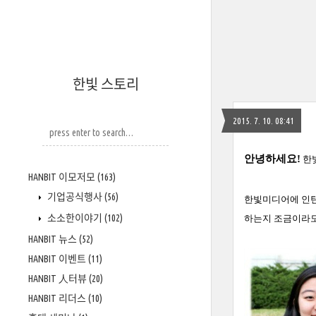
한빛 스토리
2015. 7. 10. 08:41
안녕하세요
!
한
HANBIT 이모저모
(163)
기업공식행사
(56)
한빛미
디
어에
인
소소한이야기
(102)
하는지 조금이라
HANBIT 뉴스
(52)
HANBIT 이벤트
(11)
HANBIT 人터뷰
(20)
HANBIT 리더스
(10)