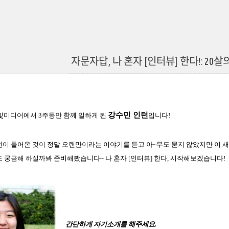
자문자답, 나 혼자 [인터뷰] 한다!: 20
강수민
인턴
빛미디어에서
3
주동안 함께 일하게 된
입니다
!
턴이 들어온 것이 정말 오랜만이라는 이야기를 듣고
아
~
무도 묻지 않았지만 이 
도 궁금해 하실까봐 준비해봤습니
다
~
나 혼자
[
인터뷰
]
한다
,
시작
해보겠습니다
!
간단하게 자기소
개를 해
주세요
.