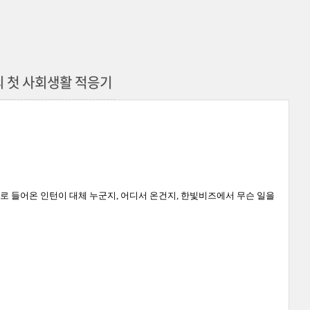
살의 첫 사회생활 적응기
새로 들어
온 인
턴이 대체 누군지
,
어디서 온건지
,
한빛비즈에서 무슨 일을