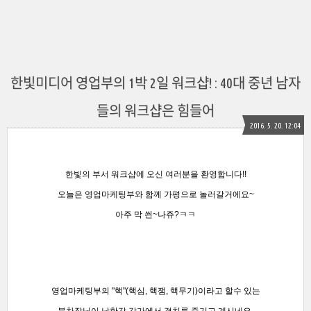
한빛미디어 영업부의 1박 2일 워크샵! : 40대 중년 남자
들의 워크샵은 힘들어
2016. 5. 20. 12:04
한빛의 부서 워크샵에 오신 여러분을 환영합니다!!
오늘은 영업마케팅부와 함께 가평으로 놀러갈거에요~
아주 막 씐~나쥬?ㅋㅋ
영업마케팅부의 "핵"(핵심, 핵잼, 핵무기)이라고 할수 있는