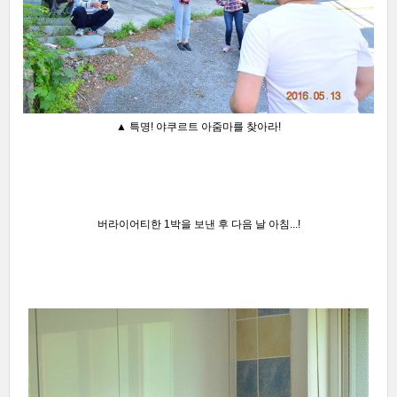
▲ 특명! 야쿠르트 아줌마를 찾아라!
버라이어티한 1박을 보낸 후 다음 날 아침...!