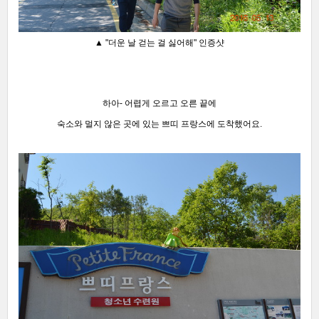
▲ "더운 날 걷는 걸 싫어해" 인증샷
하아- 어렵게 오르고 오른 끝에
숙소와 멀지 않은 곳에 있는 쁘띠 프랑스에 도착했어요
.