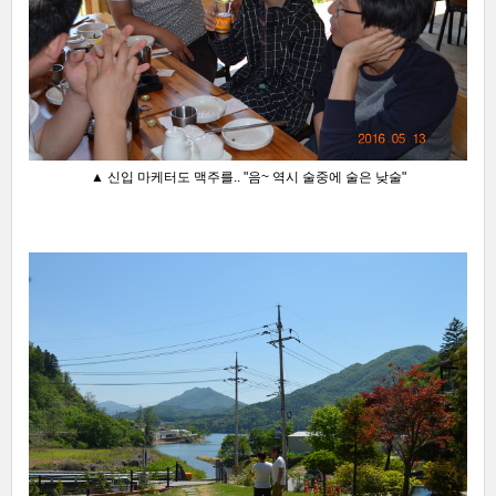
▲ 신입 마케터도 맥주를.. "음~ 역시 술중에 술은 낮술
"