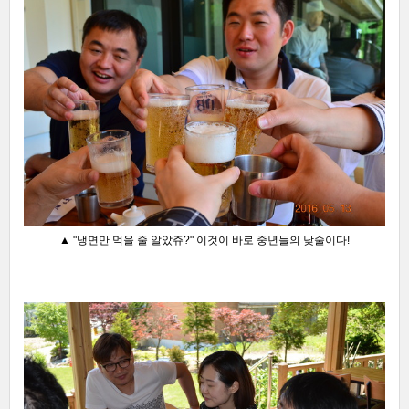
▲ "냉면만 먹을 줄 알았쥬?"
이것이 바로 중년들의 낮술이다!