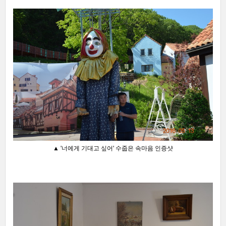
▲ '너에게 기대고 싶어' 수줍은 속마음 인증샷