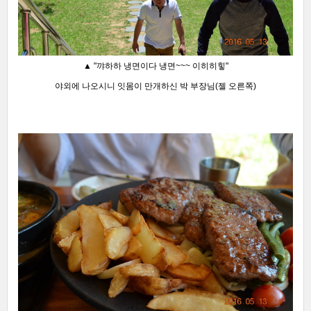
▲ "꺄하하 냉면이다 냉면~~~ 이히히힣"
야외에 나오시니 잇몸이 만개하신 박 부장님(젤 오른쪽)