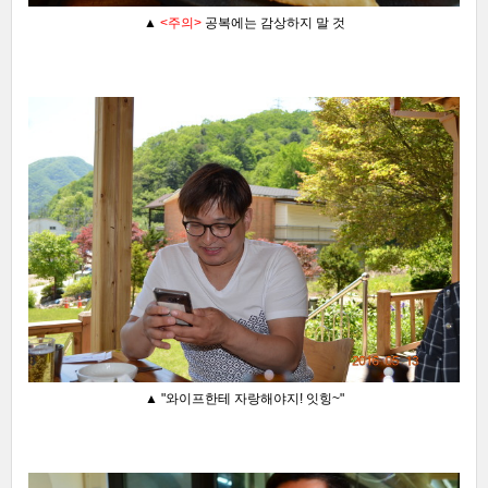
▲
<주의>
공복에는 감상하지 말 것
▲
"와이프한테 자랑해야지! 잇힝~"