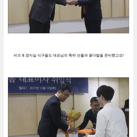
비즈 & 경지실 식구들
도 대표님의
축하 선물과 꽃다발을 준비했고
요!