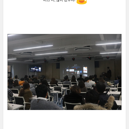
'비즈 너, 많이 컸구나!'