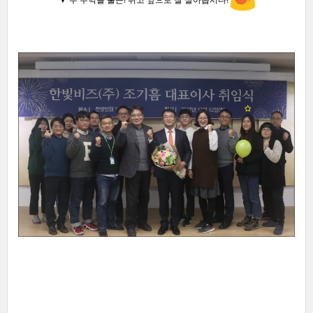
▼ 두 주먹을 불끈! 쥐고 앞으로 잘 살아
봅시다!