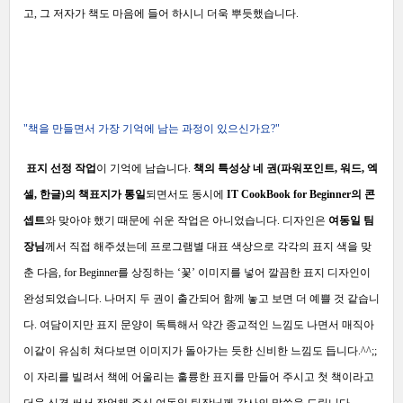
고, 그 저자가
책도 마음에 들어 하시니 더욱 뿌듯했습니다.
"책을 만들면서 가장 기억에 남는 과정이 있으신가요?"
표지 선정 작업
이 기억에 남습니다.
책의 특성상 네 권(파워포인트, 워드, 엑
셀, 한글)의 책표지가 통일
되면서도 동시에
IT CookBook for Beginner의 콘
셉트
와 맞아야 했기 때문에 쉬운 작업은 아니었습니다. 디자인은
여동일 팀
장님
께서 직접 해주셨는데 프로그램별 대표 색상으로 각각의 표지 색을 맞
춘 다음, for Beginner를 상징하는 ‘꽃’ 이미지를 넣어 깔끔한 표지 디자인이
완성되었습니다. 나머지 두 권이 출간되어 함께 놓고 보면 더 예쁠 것 같습니
다. 여담이지만 표지 문양이 독특해서 약간 종교적인 느낌도 나면서 매직아
이같이 유심히 쳐다보면 이미지가 돌아가는 듯한 신비한 느낌도 듭니다.^^;;
이 자리를 빌려서 책에 어울리는 훌륭한 표지를 만들어 주시고 첫 책이라고