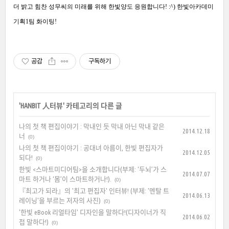
더 밝고 힘찬 성무씨의 미래를 위해 한빛양도 응원합니다! :^)
한빛아카데미
기획1팀 화이팅!
공감
구독하기
'
HANBIT 人터뷰
' 카테고리의 다른 글
나의 첫 책 편집이야기 : 막내인 듯 막내 아닌 막내 같은
2014.12.18
너
(0)
나의 첫 책 편집이야기 : 공대녀 아름이, 한빛 편집자가
2014.12.05
되다!
(0)
한빛 <스마트미디어팀>을 소개합니다(부제: ‘두뇌’가 스
2014.07.07
마트 하거나 ‘몸’이 스마트하거나!).
(0)
『최고가 되라』의 '최고 편집자' 인터뷰! (부제: '멘탈 트
2014.06.13
레이닝'을 부르는 저자의 사진)
(0)
'한빛 eBook 리얼타임' 디자인을 말하다!(디자이너가 직
2014.06.02
접 말하다!)
(0)