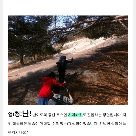
난!
청!
엄!
난이도의 등산 코스인
치마바위
로 진입하는 장면입니다
.
자
칫 잘못하면 목숨이 위험할 수도 있는
(?)
상황이었습니다
.
긴박한 상황이 느
껴지시나요
?