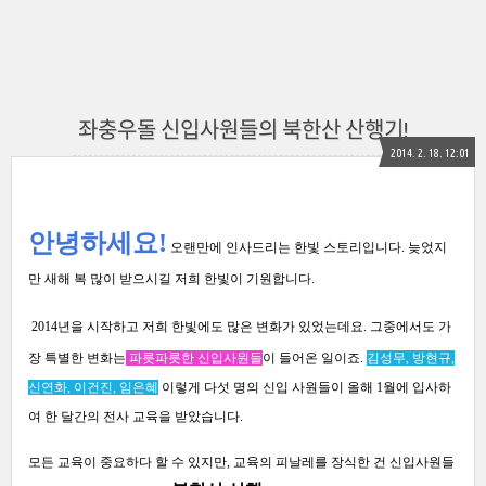
좌충우돌 신입사원들의 북한산 산행기!
2014. 2. 18. 12:01
안녕하세요
!
오랜만에 인사드리는 한빛 스토리입니다
.
늦었지
만 새해 복 많이 받으시길 저희 한빛이 기원합니다
.
2014
년을 시작하고 저희 한빛에도 많은 변화가 있었는데요
.
그중에서도 가
장 특별한 변화는
파릇파릇한 신입사원들
이 들어온 일이죠
.
김성무
,
방현규
,
신연화
,
이건진
,
임은혜
이렇게 다섯 명의 신입 사원들이 올해
1
월에 입사하
여 한 달간의 전사 교육을 받았습니다
.
모든 교육이 중요하다 할 수 있지만
,
교육의 피날레를 장식한 건 신입사원들