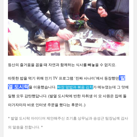
등산의 즐거움을 꼽을 때 자연과 함께하는 식사를 빼놓을 수 없지요
.
발
따뜻한 밥을 먹기 위해 인기
TV
프로그램
‘
진짜 사나이
’
에서 등장했던
열 도시락
을 이용했습니다
.
짜장 덮밥과 볶음 김치
가 메뉴였는데 그 맛에
일행 모두 감탄했답니다
. (
발열 도시락에 반한 자취생 이 모 사원은 집에 돌
아가자마자 바로 인터넷 주문을 했다는 후문이
..)
* 발열 도시락 아이디어 제안해주신 조기흠 상무님과 송성근 팀장님께 감사
의 말씀을 전합니다. *