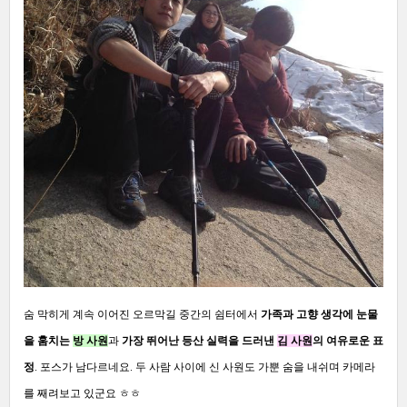
숨 막히게 계속 이어진 오르막길 중간의 쉼터에서
가족과 고향 생각에 눈물
을 훔치는
방 사원
과
가장 뛰어난 등산 실력을 드러낸
김 사원
의 여유로운 표
정
.
포스가 남다르네요
.
두 사람 사이에 신 사원도 가뿐 숨을 내쉬며 카메라
를 째려보고 있군요 ㅎㅎ