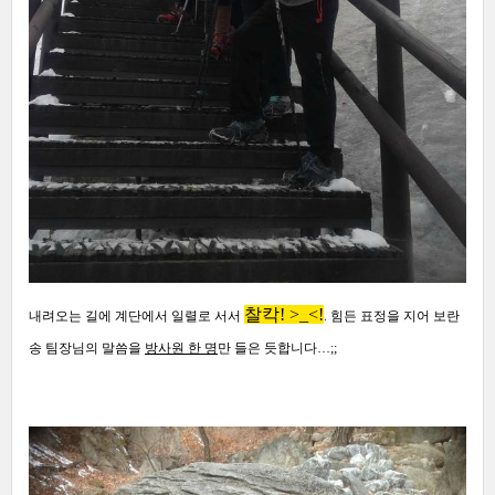
찰칵! >_<!
내려오는 길에 계단에서 일렬로 서서
. 힘든
표정을 지어 보란
송 팀장님의 말씀을
방사원 한 명
만 들은 듯합니다
…;;