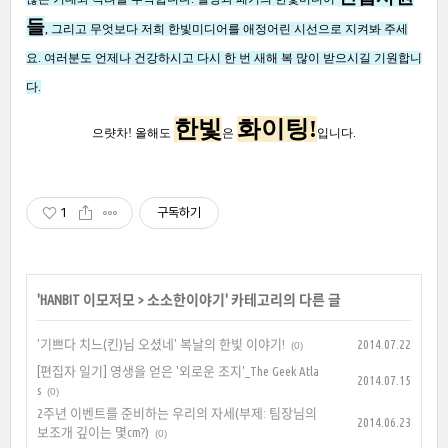
들
,
그리고 무엇보다 저희 한빛미디어를 애정어린 시선으로 지켜봐 주세
요
.
여러분도 언제나 건강하시고 다시 한 번 새해 복 많이 받으시길 기원합니
다
.
한빛
화
이
팅!
으럇차
!
올해도
은
입니다.
1
구독하기
'
HANBIT 이모저모
>
소소한이야기
' 카테고리의 다른 글
'기쁘다 치느(킨)님 오셨네' 복날의 한빛 이야기!
2014.07.22
(0)
[편집자 일기] 영생을 얻은 '외로운 조지'_The Geek Atla
2014.07.15
s
(0)
2주년 이벤트를 준비하는 우리의 자세(부제: 팀장님의
2014.06.23
보조개 깊이는 몇cm?)
(0)