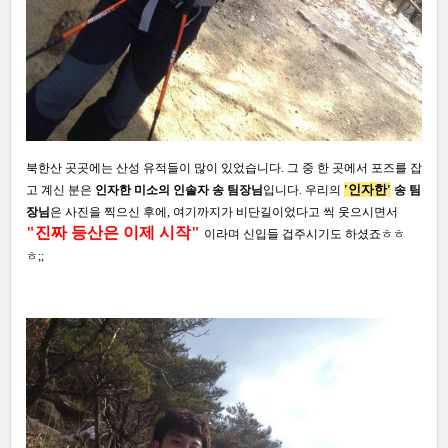
북한산 곳곳에는 산성 유적들이 많이 있었습니다
.
그 중 한 곳에서 포즈를 잡
'
인자한'
고 계신 분은
인자한 미소의 인솔자 송 팀장님
입니다
.
우리의
송 팀
장님
은 사진을 찍으신 후에
,
여기까지가 비단길이었다고 씩 웃으시면서
"진짜 등산은 이제 시작"
이라며 신입들 겁주시기도 하셨죠ㅎㅎ
ㅎ
;;