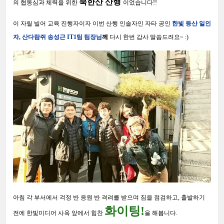
북한산 산행
의 협동심과 체력을 위한
이었습니다
!!
이 자릴 빌어 교육 진행자이자 이번 산행 인솔자인 자타 공인
한빛 등산 일인
자
,
산다람쥐
송성근
IT1팀
팀장님
께
다시 한번 감사 말씀드려요
~ :)
아침 각 부서에서 걱정 반 응원 반 격려를 받으며 짐을 점검하고
,
출발하기
화이팅!
전에 한빛미디어 사옥 앞에서 힘찬
을 해봅니다
.