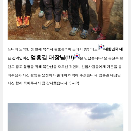
드디어 도착한 첫 번째 목적지 원효봉
!!
이 곳에서 뜻밖에도
대한민국 대
엄홍길 대장님(!!!)
표 산악인이신
을 만났습니다
!
모 등산복 브
랜드 광고 촬영을 위해 북한산을 오르신 것인데
,
신입사원들에게 기운을 불
어주십사 사진 촬영을 요청하자 흔쾌히 허락해 주셨습니다
.
엄홍길 대장님
사진 함께 찍어주셔서 참 감사했습니다
~:)
씨익