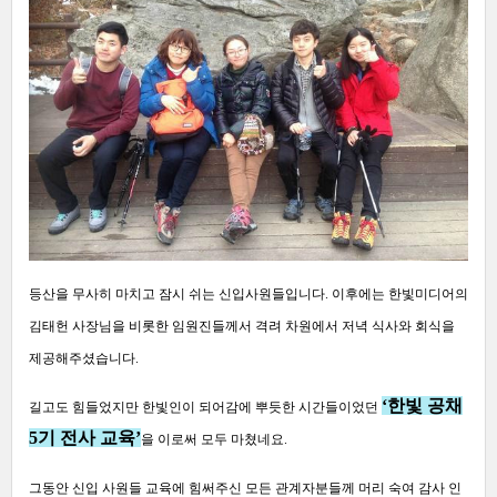
등산을 무사히 마치고 잠시 쉬는 신입사원들입니다
.
이후에는 한빛미디어의
김태헌 사장님을 비롯한 임원진들께서 격려 차원에서 저녁 식사와 회식을
제공해주셨습니다
.
‘
한빛 공채
길고도 힘들었지만 한빛인이 되어감에 뿌듯한 시간들이었던
5
기 전사 교육
’
을 이로써 모두 마쳤네요
.
그동안 신입 사원들 교육에 힘써주신 모든 관계자분들께 머리 숙여 감사 인