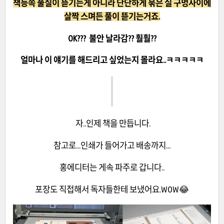
책등쪽 풀칠이 뜯기는게 아니라 단단하게 묶은 실 구멍사이에
살짝 스며든 풀이 뜯기는거죠.
OK??? 불안 날라감?? 훨훨??
얼마나 이 얘기를 해드리고 싶었는지 몰라요..ㅋㅋㅋㅋㅋ
자..인제 책을 만듭니다.
참고로...인쇄가 들어가고 배송까지...
홍에디터는 게속 파주로 갑니다..
포장도 직접해서 독자들한테 보냈어요.WOW😂