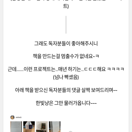
트)
그래도 독자분들이 좋아해주시니
책을 만드는걸 멈출수가 없네요~ㅋ
근데........이런 프로젝트는...매년 하기는...ㄷㄷㄷ해요 ㅋㅋㅋㅋ
(넘나 빡셌음)
아래 책을 받으신 독자분들의 댓글 살짝 보여드리며~~
한빛냥은 그만 물러가옵니다~~~