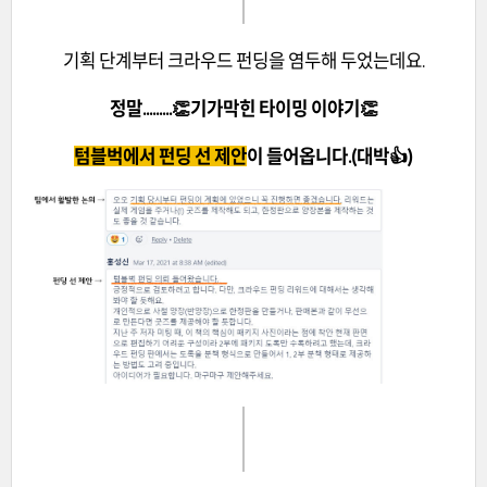
기획 단계부터 크라우드 펀딩을 염두해 두었는데요.
정말.........👏기가막힌 타이밍 이야기👏
텀블벅에서 펀딩 선 제안
이 들어옵니다.(대박👍)