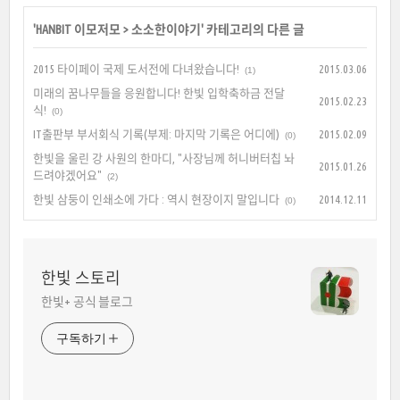
'
HANBIT 이모저모
>
소소한이야기
' 카테고리의 다른 글
2015 타이페이 국제 도서전에 다녀왔습니다!
2015.03.06
(1)
미래의 꿈나무들을 응원합니다! 한빛 입학축하금 전달
2015.02.23
식!
(0)
IT출판부 부서회식 기록(부제: 마지막 기록은 어디에)
2015.02.09
(0)
한빛을 울린 강 사원의 한마디, "사장님께 허니버터칩 놔
2015.01.26
드려야겠어요"
(2)
한빛 삼둥이 인쇄소에 가다 : 역시 현장이지 말입니다
2014.12.11
(0)
한빛 스토리
한빛+ 공식 블로그
구독하기