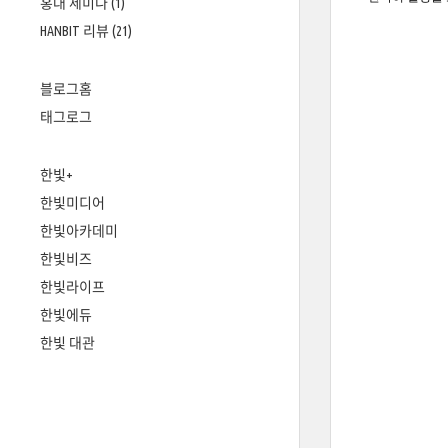
홍대 세미나
(1)
HANBIT 리뷰
(21)
블로그홈
태그로그
한빛+
한빛미디어
한빛아카데미
한빛비즈
한빛라이프
한빛에듀
한빛 대관