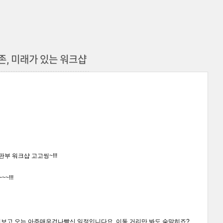
공존, 미래가 있는 워크샵
출판부 워크샵 고고씽~!!!
~!!!
 살펴보고 오는 아주매우겁나빡신 일정입니다요.
이동 거리만 봐도 숨막히죠?