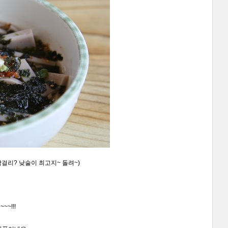
막걸리? 낮술이 최고지~ 돌려~)
~!!!