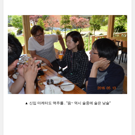
▲ 신입 마케터도 맥주를.. "음~ 역시 술중에 술은 낮술
"