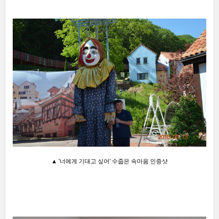
▲ '너에게 기대고 싶어' 수줍은 속마음 인증샷