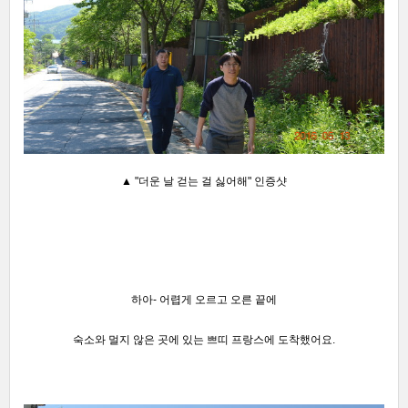
▲ "더운 날 걷는 걸 싫어해" 인증샷
하아- 어렵게 오르고 오른 끝에
숙소와 멀지 않은 곳에 있는 쁘띠 프랑스에 도착했어요
.