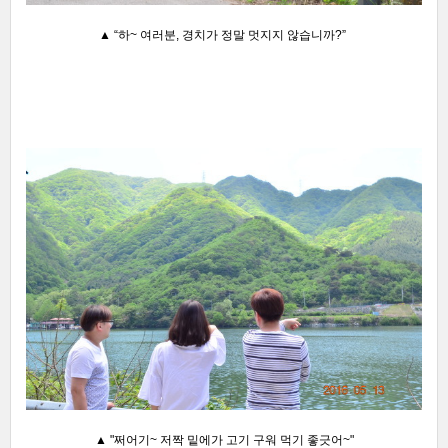
▲ “하~ 여러분, 경치가 정말 멋지지 않습니까?”
▲ "쩌어기~ 저짝 밑에가 고기 구워 먹기 좋긋어~"