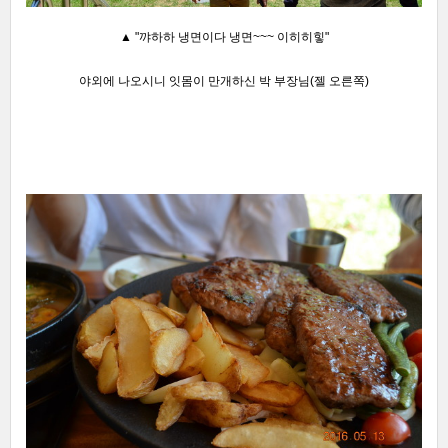
▲ "꺄하하 냉면이다 냉면~~~ 이히히힣"
야외에 나오시니 잇몸이 만개하신 박 부장님(젤 오른쪽)