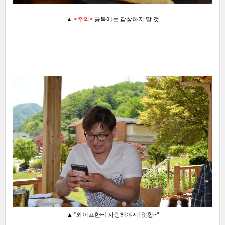
▲
<주의>
공복에는 감상하지 말 것
▲
"와이프한테 자랑해야지! 잇힝~"