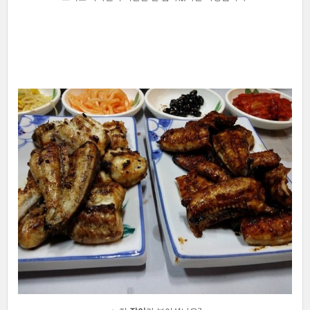
[출처]
한빛비즈 2015 창립기념일 산행&회식
작성자
한빛비즈