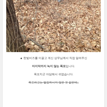
▲
한빛비즈를 이끌고 계신 상무님께서 직접 알려주신
마지막까지 녹지 않는 폭포
입니다.
폭포치곤 아담해서 귀엽습니다.
폭포라고는 말씀하시지 않은 것 같은데;;
[출처]
한빛비즈 2015 창립기념일 산행&회식
작성자
한빛비즈