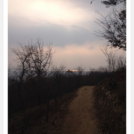
[출처]
한빛비즈 2015 창립기념일 산행&회식
작성자
한빛비즈