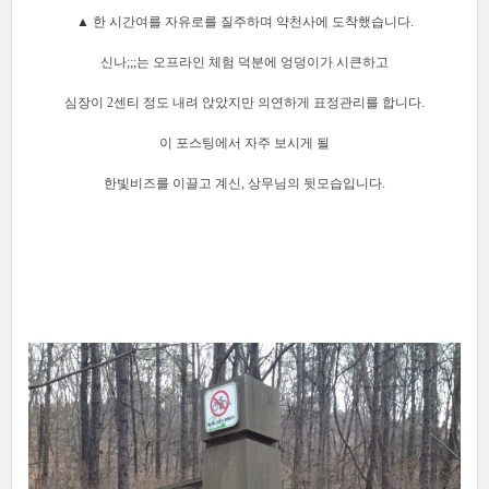
▲
한 시간여를 자유로를 질주하며 약천사에 도착했습니다.
신나;;;는 오프라인 체험 덕분에 엉덩이가 시큰하고
심장이 2센티 정도 내려 앉았지만
의연하게 표정관리를 합니다.
이 포스팅에서 자주 보시게 될
한빛비즈를 이끌고 계신, 상무님의 뒷모습입니다.
[출처]
한빛비즈 2015 창립기념일 산행&회식
작성자
한빛비즈