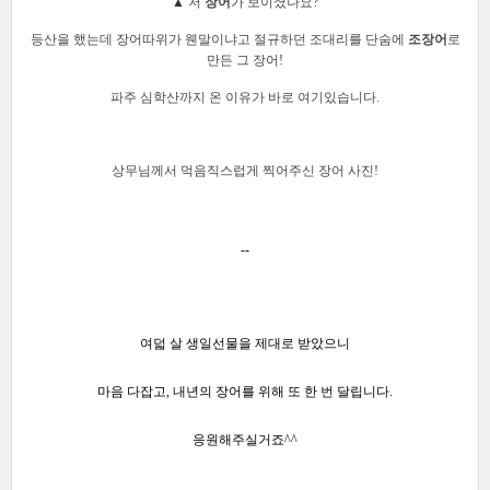
▲
저
장어
가 보이셨나요?
등산을 했는데 장어따위가 웬말이냐고 절규하던 조대리를 단숨에
조장어
로
만든 그 장어!
파주 심학산까지 온 이유가 바로 여기있습니다.
상무님께서 먹음직스럽게 찍어주신 장어 사진!
--
[출처]
한빛비즈 2015 창립기념일 산행&회식
작성자
한빛비즈
[출처]
한빛비즈 2015 창립기념일 산행&회식
작성자
한빛비즈
여덟 살 생일선물을 제대로 받았으니
마음 다잡고, 내년의 장어를 위해 또 한 번 달립니다.
응원해주실거죠^^