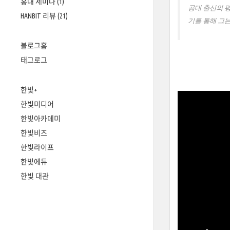
홍대 세미나
(1)
공대 출신의 평
HANBIT 리뷰
(21)
기를 통해 그
블로그홈
태그로그
한빛+
한빛미디어
한빛아카데미
한빛비즈
한빛라이프
한빛에듀
한빛 대관