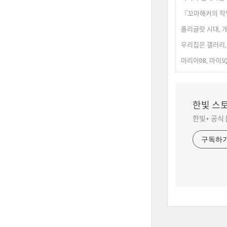
『꼬마해커의 작업
폴리글랏 시대, 
우리집은 갤러리,
마리아DB, 마이S
한빛 스
한빛+ 공식
구독하