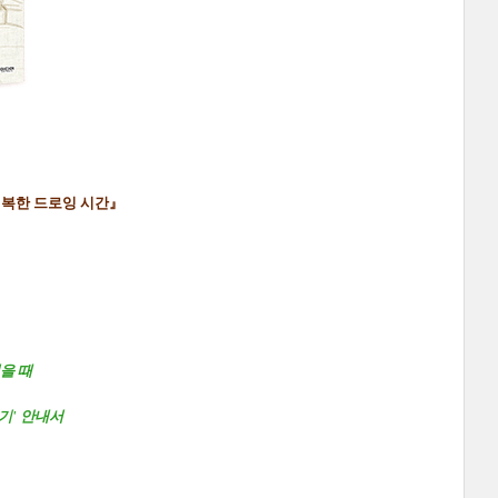
행복한 드로잉 시간
』
을 때
기' 안내서