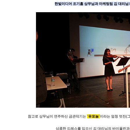
한빛미디어 조기흠 상무님과 마케팅팀 김 대리님
참고로 상무님이 연주하신 금관악기는
‘
유포늄
’
이라는 엄청 멋진(
상콤한 드레스를 입으신 김 대리님의 바이올린과 