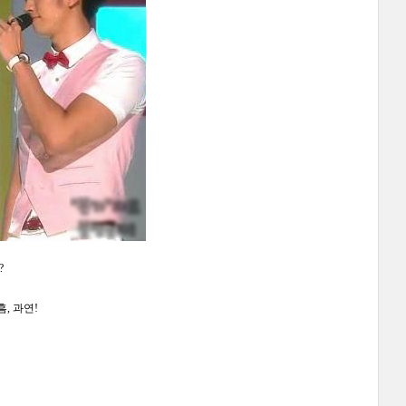
?
, 과연!