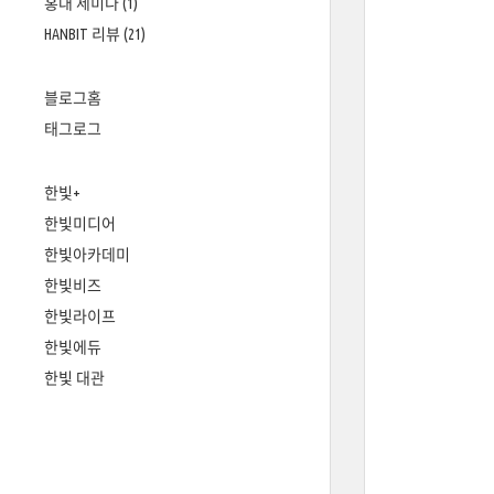
홍대 세미나
(1)
HANBIT 리뷰
(21)
블로그홈
태그로그
한빛+
한빛미디어
한빛아카데미
한빛비즈
한빛라이프
한빛에듀
한빛 대관