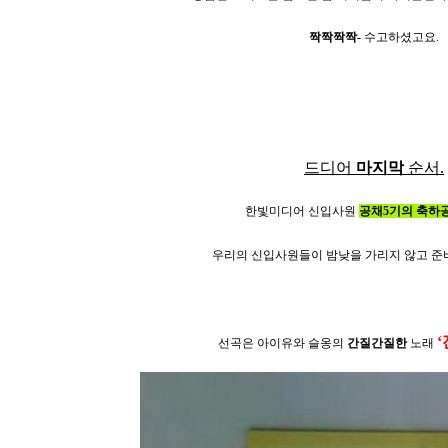
짝짝짝짝-
수고하셨고요.
드디어
마지막
순서.
한빛미디어 신입사원
공채5기의 축하
우리의 신입사원들이 밤낮을 가리지 않고 준비
‘
선곡은 아이유와 슬옹의
간질간질한
노래