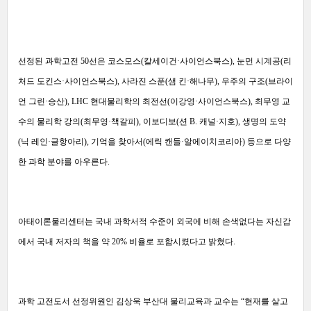
선정된 과학고전 50선은 코스모스(칼세이건·사이언스북스), 눈먼 시계공(리
처드 도킨스·사이언스북스), 사라진 스푼(샘 킨·해나무), 우주의 구조(브라이
언 그린·승산), LHC 현대물리학의 최전선(이강영·사이언스북스), 최무영 교
수의 물리학 강의(최무영·책갈피), 이보디보(션 B. 캐널·지호), 생명의 도약
(닉 레인·글항아리), 기억을 찾아서(에릭 캔들·알에이치코리아) 등으로 다양
한 과학 분야를 아우른다.
아태이론물리센터는 국내 과학서적 수준이 외국에 비해 손색없다는 자신감
에서 국내 저자의 책을 약 20% 비율로 포함시켰다고 밝혔다.
과학 고전도서 선정위원인 김상욱 부산대 물리교육과 교수는 “현재를 살고