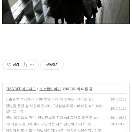
공감
구독하기
'
HANBIT 이모저모
>
소소한이야기
' 카테고리의 다른 글
IT출판부 부서회식 기록(부제: 마지막 기록은 어디에)
2015.02.09
(0)
한빛을 울린 강 사원의 한마디, "사장님께 허니버터칩 놔드려야
2015.01.26
겠어요"
(2)
한빛 회원들을 위한- 한빛인들의 전용 e샵 그랜드 오픈!!!
2014.10.06
(0)
"우리는 프로그래머다" - 임백준 저자 간담회 스케치
2014.09.25
(0)
이것이 바로 친절한 개발서이다! (부제: '이것이 C언어다', '이것