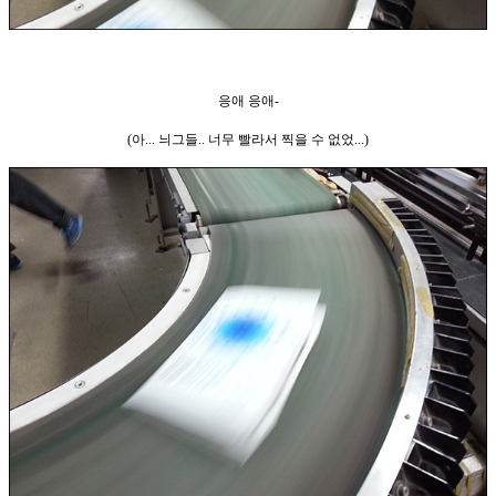
응애 응애-
(아... 늬그들.. 너무 빨라서 찍을 수 없었...)