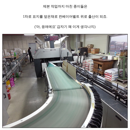
제본 작업까지 마친 종이들은
1차로 표지를 덮은채로
컨베이어벨트 위로
출산이 되죠.
('아,
응애
에요' 갑자기 왜 이게 생각나지)