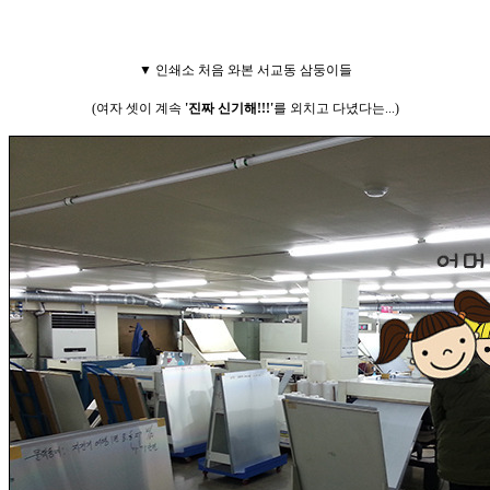
▼ 인쇄소 처음 와본 서교동 삼둥이들
(여자 셋이 계속
'진짜 신기해!!!'
를 외치고 다녔다는...)