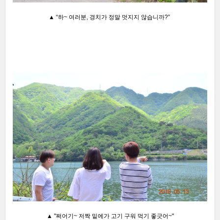
▲ “하~ 여러분, 경치가 정말 멋지지 않습니까?”
▲ "쩌어기~ 저짝 밑에가 고기 구워 먹기 좋긋어~"