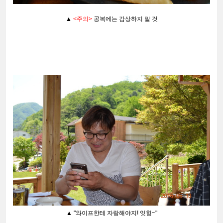
▲
<주의>
공복에는 감상하지 말 것
▲
"와이프한테 자랑해야지! 잇힝~"