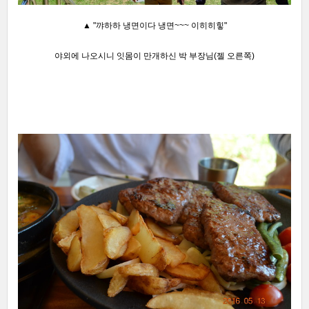
▲ "꺄하하 냉면이다 냉면~~~ 이히히힣"
야외에 나오시니 잇몸이 만개하신 박 부장님(젤 오른쪽)