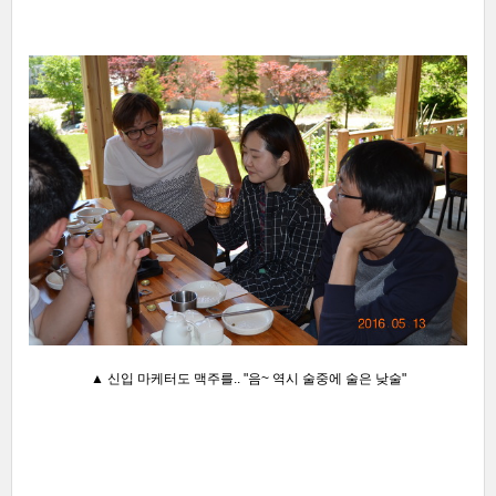
▲ 신입 마케터도 맥주를.. "음~ 역시 술중에 술은 낮술
"