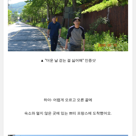
▲ "더운 날 걷는 걸 싫어해" 인증샷
하아- 어렵게 오르고 오른 끝에
숙소와 멀지 않은 곳에 있는 쁘띠 프랑스에 도착했어요
.