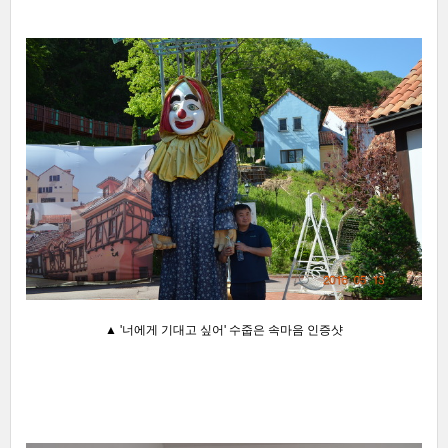
▲ '너에게 기대고 싶어' 수줍은 속마음 인증샷