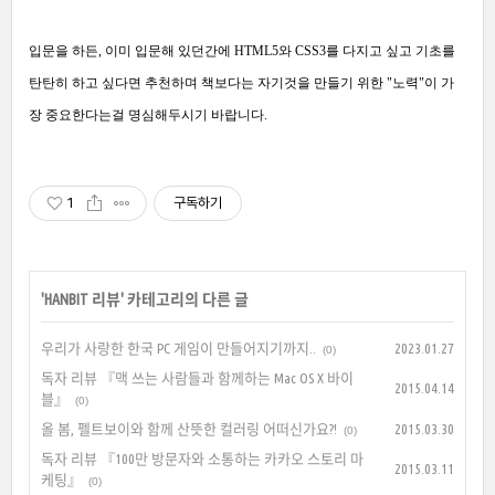
입문을 하든, 이미 입문해 있던간에 HTML5와 CSS3를 다지고 싶고 기초를
탄탄히 하고 싶다면 추천하며 책보다는 자기것을 만들기 위한 "노력"이 가
장 중요한다는걸 명심해두시기 바랍니다.
1
구독하기
'
HANBIT 리뷰
' 카테고리의 다른 글
우리가 사랑한 한국 PC 게임이 만들어지기까지..
2023.01.27
(0)
독자 리뷰 『맥 쓰는 사람들과 함께하는 Mac OS X 바이
2015.04.14
블』
(0)
올 봄, 펠트보이와 함께 산뜻한 컬러링 어떠신가요?!
2015.03.30
(0)
독자 리뷰 『100만 방문자와 소통하는 카카오 스토리 마
2015.03.11
케팅』
(0)