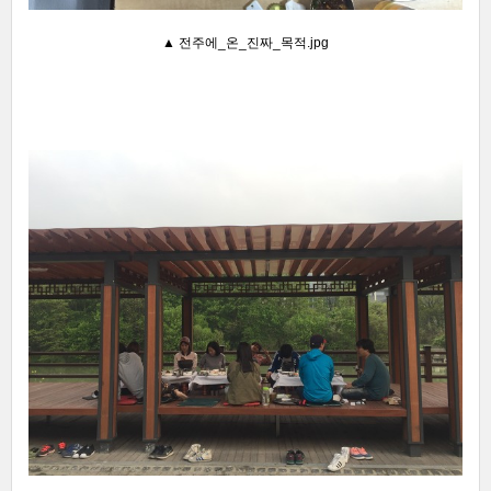
▲ 전주에_온_진짜_목적.jpg