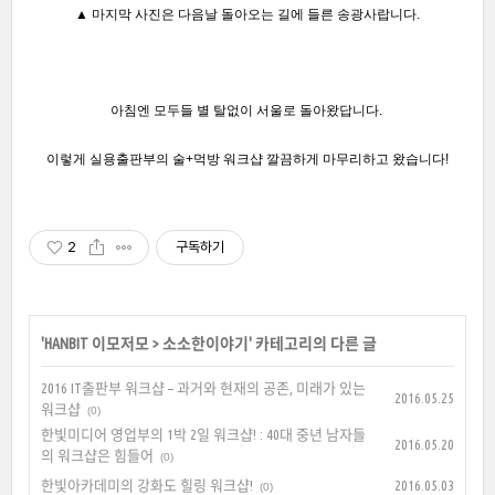
▲ 마지막 사진은 다음날 돌아오는 길에 들른 송광사랍니다.
아침엔 모두들 별 탈없이 서울로 돌아왔답니다.
이렇게 실용출판부의 술+먹방 워크샵 깔끔하게 마무리하고 왔습니다!
2
구독하기
'
HANBIT 이모저모
>
소소한이야기
' 카테고리의 다른 글
2016 IT출판부 워크샵 – 과거와 현재의 공존, 미래가 있는
2016.05.25
워크샵
(0)
한빛미디어 영업부의 1박 2일 워크샵! : 40대 중년 남자들
2016.05.20
의 워크샵은 힘들어
(0)
한빛아카데미의 강화도 힐링 워크샵!
2016.05.03
(0)