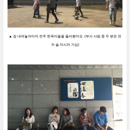
▲ 짐 내려놓자마자 전주 한옥마을을 둘러봤어요. (부서 사람 중 두 분은 먼
저 술 마시러 가심)