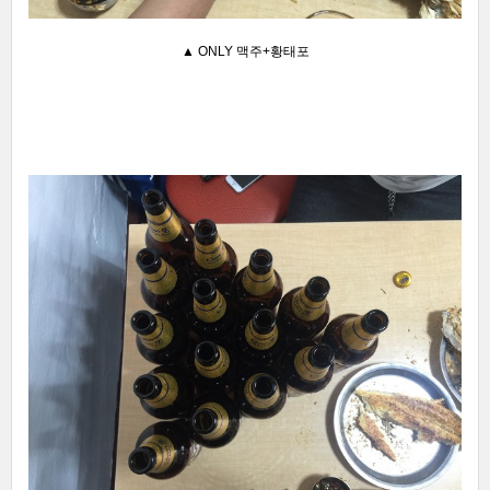
▲ ONLY 맥주+황태포