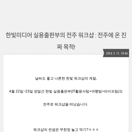
한빛미디어 실용출판부의 전주 워크샵 : 전주에 온 진
짜 목적!
2016. 5. 11. 10:46
날씨도 좋고 나른한 한빛 워크샵의 계절,
4월 22일~23일 양일간 한빛 실용출판부(IT활용서팀+여행팀+라이프팀)도
전주로 워크샵을 떠났습니다.
워크샵의 컨셉은 무한정 놀고 먹기?
ㅎㅎㅎ