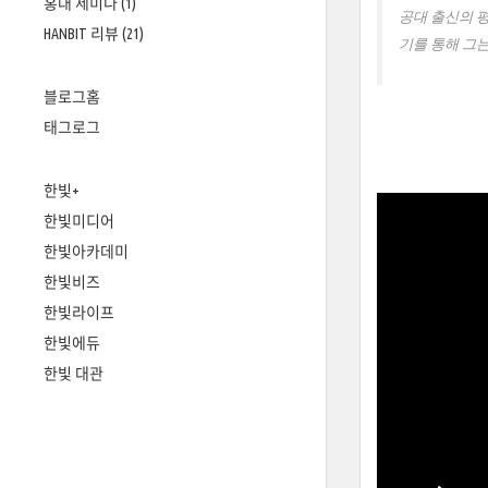
홍대 세미나
(1)
공대 출신의 평
HANBIT 리뷰
(21)
기를 통해 그
블로그홈
태그로그
한빛+
한빛미디어
한빛아카데미
한빛비즈
한빛라이프
한빛에듀
한빛 대관