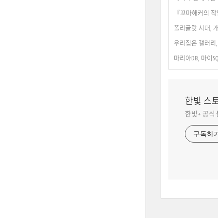
『꼬마해커의 작업
폴리글랏 시대, 
우리집은 갤러리,
마리아DB, 마이S
한빛 스
한빛+ 공식
구독하