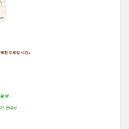
행복한 드로잉 시간
』
을 때
기' 안내서