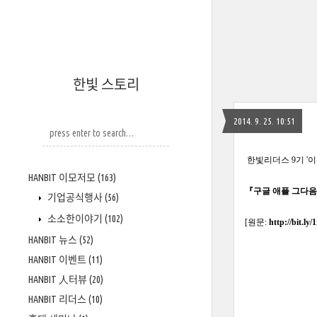
한빛 스토리
2014. 9. 25. 10:51
한빛리더스 9기 '이
HANBIT 이모저모
(163)
『구글 애플 그다음 
기업공식행사
(56)
소소한이야기
(102)
[원문:
http://bit.ly
HANBIT 뉴스
(52)
HANBIT 이벤트
(11)
HANBIT 人터뷰
(20)
HANBIT 리더스
(10)