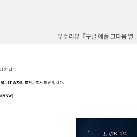
우수리뷰『구글 애플 그다음 별 : 
상동' 님의
별 : IT 승자의 조건』
도서 리뷰 입니다.
/1rl2INW
]