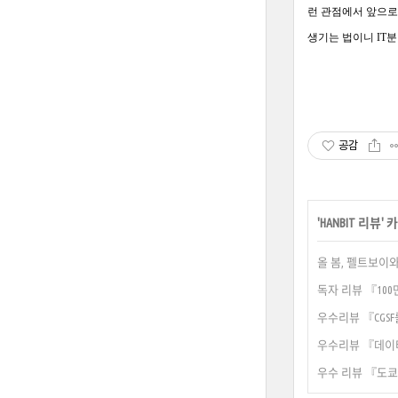
런 관점에서 앞으로
생기는 법이니 IT분
공감
'
HANBIT 리뷰
'
올 봄, 펠트보이
독자 리뷰 『10
우수리뷰 『CGSF
우수리뷰 『데이
우수 리뷰 『도쿄