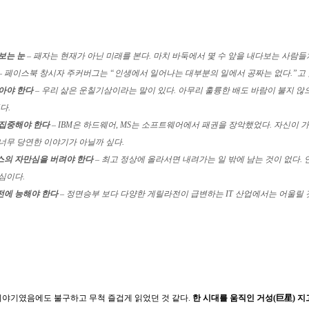
보는 눈
– 패자는 현재가 아닌 미래를 본다. 마치 바둑에서 몇 수 앞을 내다보는 사람들
– 페이스북 창시자 주커버그는 “인생에서 일어나는 대부분의 일에서 공짜는 없다.”고 했
아야 한다
– 우리 삶은 운칠기삼이라는 말이 있다. 아무리 훌륭한 배도 바람이 불지 않
다.
 집중해야 한다
– IBM은 하드웨어, MS는 소프트웨어에서 패권을 장악했었다. 자신이 가
너무 당연한 이야기가 아닐까 싶다.
의 자만심을 버려야 한다
– 최고 정상에 올라서면 내려가는 일 밖에 남는 것이 없다
심이다.
에 능해야 한다
– 정면승부 보다 다양한 게릴라전이 급변하는 IT 산업에서는 어울릴 
이야기였음에도 불구하고 무척 즐겁게 읽었던 것 같다.
한 시대를 움직인 거성(巨星) 지