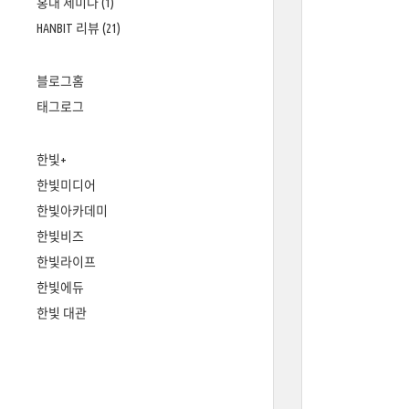
홍대 세미나
(1)
HANBIT 리뷰
(21)
블로그홈
태그로그
한빛+
한빛미디어
한빛아카데미
한빛비즈
한빛라이프
한빛에듀
한빛 대관