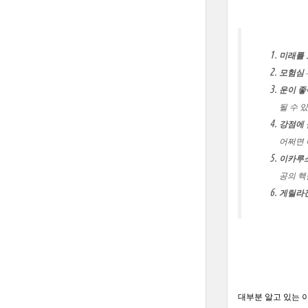
미래를 
모험심
운이 좋
될 수 있
강점에
어쩌면 
이카루스
공의 핵
게릴라전
대부분 알고 있는 