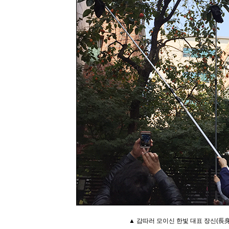
▲ 감따러 모이신
한빛 대표 장신(長身