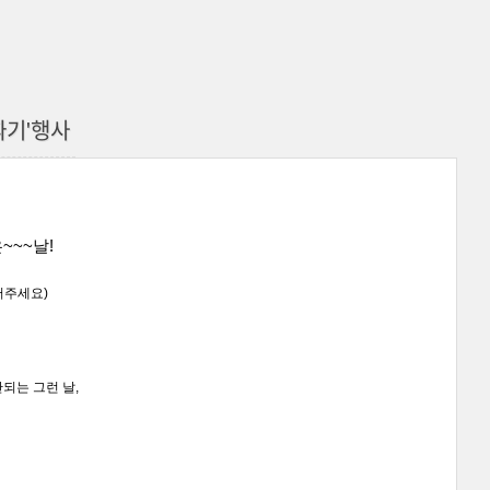
따기'행사
~~~날!
틀어주세요)
되는 그런 날,