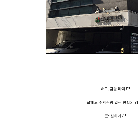
바로,
감을 따야죠!
올해도 주렁주렁 열린 한빛의 감
튼~실하네요!