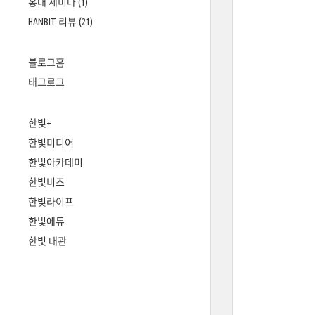
홍대 세미나
(1)
HANBIT 리뷰
(21)
블로그홈
태그로그
한빛+
한빛미디어
한빛아카데미
한빛비즈
한빛라이프
한빛에듀
한빛 대관