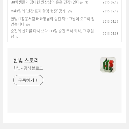
SBI학생들과 김태헌 원장님의 훈훈(긴장) 인터뷰
2015.06.18
(3)
Make팀의 ‘신간 표지 촬영 현장’ 공개!
2015.05.12
(3)
한빛 IT활용서팀 배과장님의 승진 턱! : 그날이 오고야 말
2015.04.29
았습니다
(0)
승진의 신화를 다시 쓰다. IT1팀 승진 축하 회식, 그 후일
2015.04.03
담
(0)
한빛 스토리
한빛+ 공식 블로그
구독하기