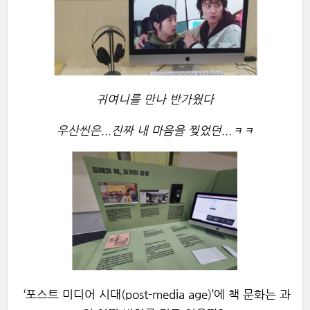
귀여니를 만나 반가웠다
우산씬은...진짜 내 마음을 찢었던...ㅋㅋ
‘포스트 미디어 시대(post-media age)’에 책 문화는 과