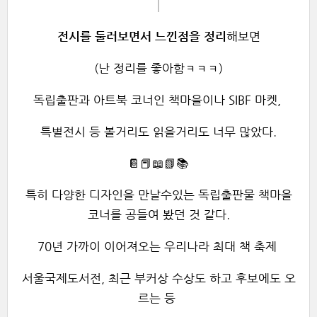
전시를 둘러보면서 느낀점을
정리
해보면
(난 정리를 좋아함ㅋㅋㅋ)
독립출판과 아트북 코너인 책마을이나 SIBF 마켓,
특별전시 등 볼거리도 읽을거리도 너무 많았다.
📔📕📖📗📚
특히 다양한 디자인을 만날수있는 독립출판물 책마을
코너를 공들여 봤던 것 같다.
70년 가까이 이어져오는 우리나라 최대 책 축제
서울국제도서전, 최근 부커상 수상도 하고 후보에도 오
르는 등