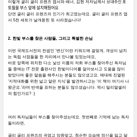
이렇게 굴리 굴리 프렌즈 엽서와 배너, 김현 저자님께서 보
내주신 포
토월을 부스 앞에 설치해뒀어요.
단연 굴리 굴리 프렌즈의 인기가 최고였는데요. 굴리 굴리 프렌즈 엽
서 5천 세트가 날개돋힌 듯 사라졌습니다! 
2. 한빛 부스를 찾은 사람들, 그리고 특별한 손님
이번 국제도서전의 컨셉인 ‘변신’이란 키워드에 걸맞게, 개성이 넘치
는 독립 서점들을 한 자리에서 만나볼 있었는데요, 
바로 앞쪽에 위치한 다소 낯선 이름의 저희 부스를 찾아주신 독자님
들 중에는 IT 전문 출판사인 한빛미디어를 알아보시고 도움을 많이 
받았다며 좋은 말씀을 해주시는 분들도 많으셨고요. 매대에 진열된 
‘지적대화를 위한 넓고 얕은 지식‘을 발견하시고는 ‘이 책이 여기서 나
왔군요.’라며 반색을 표하는 분들도 많으셨습니다. 역시 밀리얼셀러
의 힘인가요? :) 
여러 독자님들이 부스를 찾아주셨는데요. 첫번째로 기억에 남는 독자
들이라면,
굴리 굴리 프렌즈의 귀엽고 앙증맞고, 청순한 모습에 정신을 잃고 달