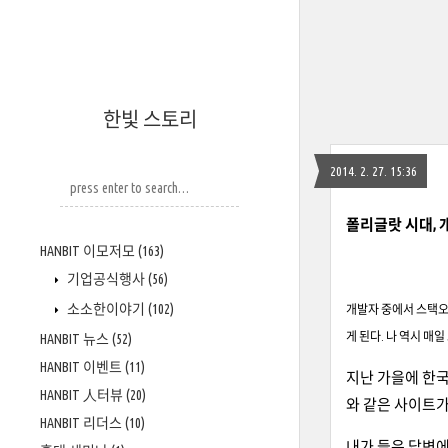
한빛 스토리
2014. 2. 27. 15:36
폴리글랏 시대, 
HANBIT 이모저모
(163)
기업공식행사
(56)
소소한이야기
(102)
개발자 중에서 스택오
게 된다. 나 역시 매
HANBIT 뉴스
(52)
HANBIT 이벤트
(11)
지난 가을에 한
HANBIT 人터뷰
(20)
와 같은 사이트가
HANBIT 리더스
(10)
내가 들은 답변에