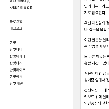
홍대 세미나
(1)
있기 때문이라고 
HANBIT 리뷰
(21)
지로 압축된다.
블로그홈
우선 자신감의 결
태그로그
다. 질문을 올릴
이런 질문을 올리
한빛+
는 방법을 배우지
한빛미디어
한빛아카데미
또 다른 이유는 
한빛비즈
용할 시간이 없다
한빛라이프
질문에 대한 답을
한빛에듀
살기즘 앞에서 장
한빛 대관
경쟁도 있다. 내
키보드 위에 올
인간중심의 철학을