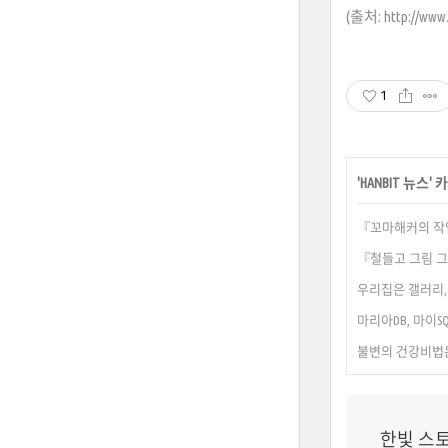
(출처: http://www.z
1
'
HANBIT 뉴스
'
『꼬마해커의 작업
『철들고 그림 그
우리집은 갤러리,
마리아DB, 마이S
불변의 건강비법은
한빛 스